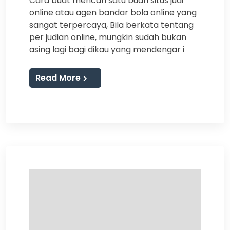
Cara buat mencari satu buah situs judi
online atau agen bandar bola online yang
sangat terpercaya, Bila berkata tentang
per judian online, mungkin sudah bukan
asing lagi bagi dikau yang mendengar i
Read More