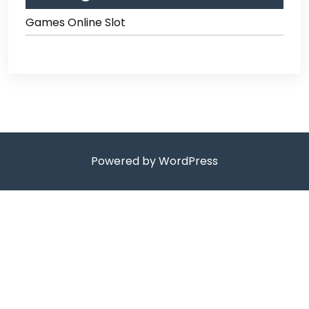
Games Online Slot
Powered by WordPress