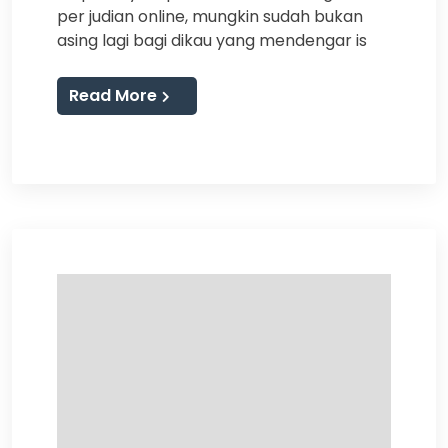
per judian online, mungkin sudah bukan
asing lagi bagi dikau yang mendengar is
Read More