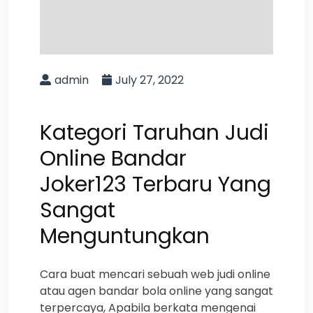
admin
July 27, 2022
Kategori Taruhan Judi
Online Bandar
Joker123 Terbaru Yang
Sangat
Menguntungkan
Cara buat mencari sebuah web judi online
atau agen bandar bola online yang sangat
terpercaya, Apabila berkata mengenai