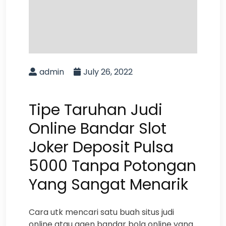
admin
July 26, 2022
Tipe Taruhan Judi
Online Bandar Slot
Joker Deposit Pulsa
5000 Tanpa Potongan
Yang Sangat Menarik
Cara utk mencari satu buah situs judi
online atau agen bandar bola online yang