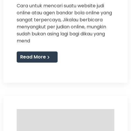
Cara untuk mencari suatu website judi
online atau agen bandar bola online yang
sangat terpercaya, Jikalau berbicara
menyangkut per judian online, mungkin
sudah bukan asing lagi bagi dikau yang
mend
Read More