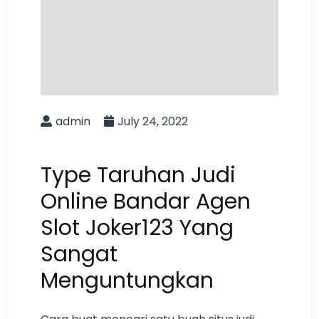
admin
July 24, 2022
Type Taruhan Judi
Online Bandar Agen
Slot Joker123 Yang
Sangat
Menguntungkan