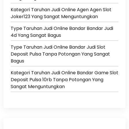
Kategori Taruhan Judi Online Agen Agen Slot
Joker123 Yang Sangat Menguntungkan
Type Taruhan Judi Online Bandar Bandar Judi
4d Yang Sangat Bagus
Type Taruhan Judi Online Bandar Judi Slot
Deposit Pulsa Tanpa Potongan Yang Sangat
Bagus
Kategori Taruhan Judi Online Bandar Game Slot
Deposit Pulsa 10rb Tanpa Potongan Yang
Sangat Menguntungkan