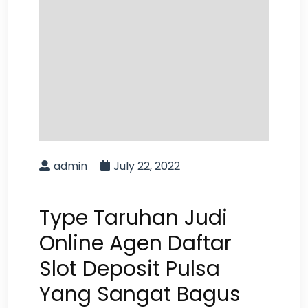
admin
July 22, 2022
Type Taruhan Judi
Online Agen Daftar
Slot Deposit Pulsa
Yang Sangat Bagus