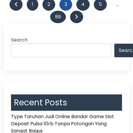
Posts
1
2
3
4
5
…
pagination
89
Search
Searc
Recent Posts
Type Taruhan Judi Online Bandar Game Slot
Deposit Pulsa 10rb Tanpa Potongan Yang
Sangat Bagus