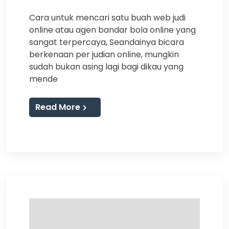
Cara untuk mencari satu buah web judi
online atau agen bandar bola online yang
sangat terpercaya, Seandainya bicara
berkenaan per judian online, mungkin
sudah bukan asing lagi bagi dikau yang
mende
Read More