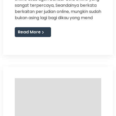
sangat terpercaya, Seandainya berkata
berkaitan per judian online, mungkin sudah
bukan asing lagi bagi dikau yang mend
Read More