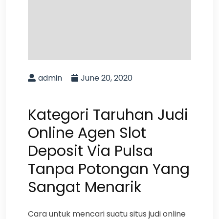
admin
June 20, 2020
Kategori Taruhan Judi
Online Agen Slot
Deposit Via Pulsa
Tanpa Potongan Yang
Sangat Menarik
Cara untuk mencari suatu situs judi online