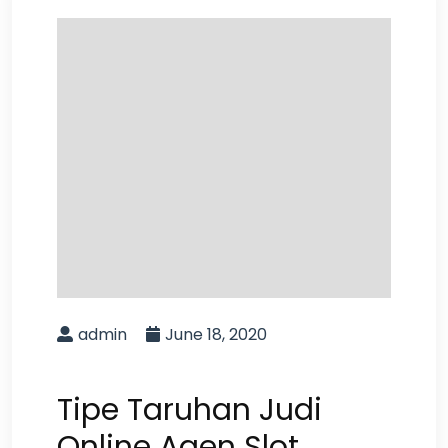
admin
June 18, 2020
Tipe Taruhan Judi
Online Agen Slot