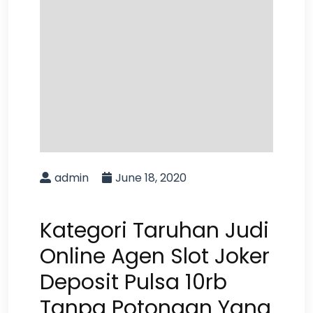
admin
June 18, 2020
Kategori Taruhan Judi
Online Agen Slot Joker
Deposit Pulsa 10rb
Tanpa Potongan Yang