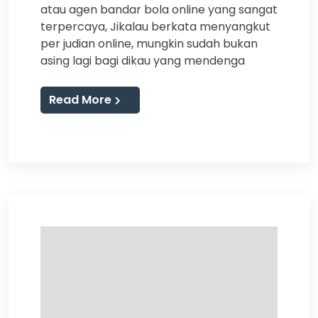
atau agen bandar bola online yang sangat
terpercaya, Jikalau berkata menyangkut
per judian online, mungkin sudah bukan
asing lagi bagi dikau yang mendenga
Read More