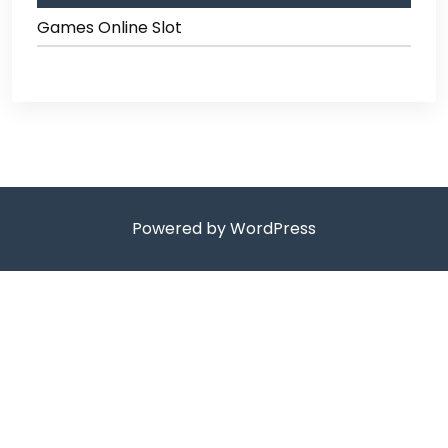
Games Online Slot
Powered by WordPress