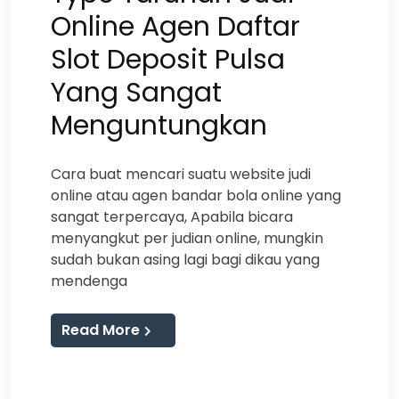
Online Agen Daftar
Slot Deposit Pulsa
Yang Sangat
Menguntungkan
Cara buat mencari suatu website judi
online atau agen bandar bola online yang
sangat terpercaya, Apabila bicara
menyangkut per judian online, mungkin
sudah bukan asing lagi bagi dikau yang
mendenga
Read More