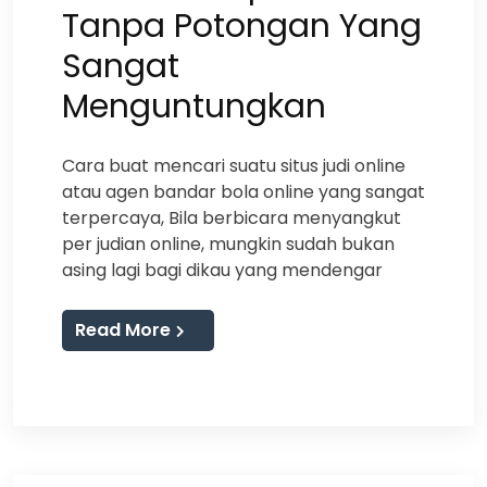
Tanpa Potongan Yang
Sangat
Menguntungkan
Cara buat mencari suatu situs judi online
atau agen bandar bola online yang sangat
terpercaya, Bila berbicara menyangkut
per judian online, mungkin sudah bukan
asing lagi bagi dikau yang mendengar
Read More