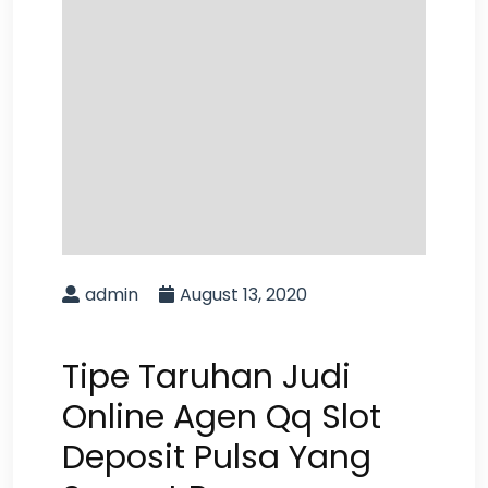
admin
August 13, 2020
Tipe Taruhan Judi
Online Agen Qq Slot
Deposit Pulsa Yang