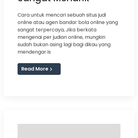
Cara untuk mencari sebuah situs judi
online atau agen bandar bola online yang
sangat terpercaya, Jika berkata
mengenai per judian online, mungkin
sudah bukan asing lagi bagi dikau yang
mendengar is
Read More