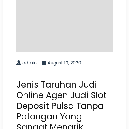
admin
August 13, 2020
Jenis Taruhan Judi
Online Agen Judi Slot
Deposit Pulsa Tanpa
Potongan Yang
Sangat Menarik