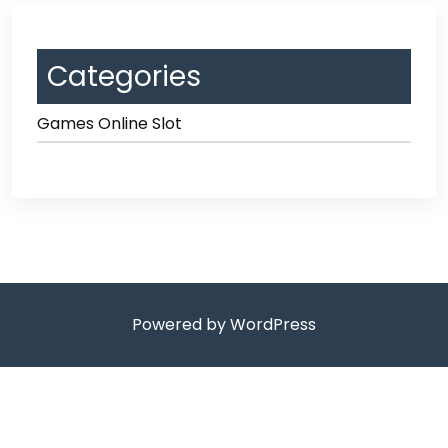
Categories
Games Online Slot
Powered by WordPress