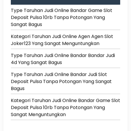
Type Taruhan Judi Online Bandar Game Slot
Deposit Pulsa 10rb Tanpa Potongan Yang
Sangat Bagus
Kategori Taruhan Judi Online Agen Agen Slot
Joker123 Yang Sangat Menguntungkan
Type Taruhan Judi Online Bandar Bandar Judi
4d Yang Sangat Bagus
Type Taruhan Judi Online Bandar Judi Slot
Deposit Pulsa Tanpa Potongan Yang Sangat
Bagus
Kategori Taruhan Judi Online Bandar Game Slot
Deposit Pulsa 10rb Tanpa Potongan Yang
Sangat Menguntungkan