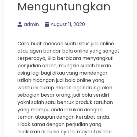
Menguntungkan
admin
August 11, 2020
Cara buat mencari suatu situs judi online
atau agen bandar bola online yang sangat
terpercaya, Bila berbicara menyangkut
per judian online, mungkin sudah bukan
asing lagi bagi dikau yang mendengar
istilah hidangan judi bola online yang
waktu ini cukup marak digandrungi oleh
sebagian besar orang, judi bola sendiri
yakni salah satu bentuk produk taruhan
yang mampu anda lakukan dengan
teman ataupun dengan kerabat anda.
Tidak sama dengan perjudian yang
dilakukan di dunia nyata, mayoritas dari