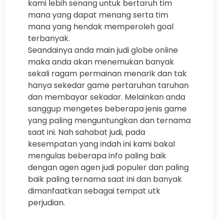
kami lebih senang untuk bertaruh tim
mana yang dapat menang serta tim
mana yang hendak memperoleh goal
terbanyak.
Seandainya anda main judi globe online
maka anda akan menemukan banyak
sekali ragam permainan menarik dan tak
hanya sekedar game pertaruhan taruhan
dan membayar sekadar. Melainkan anda
sanggup mengetes beberapa jenis game
yang paling menguntungkan dan ternama
saat ini. Nah sahabat judi, pada
kesempatan yang indah ini kami bakal
mengulas beberapa info paling baik
dengan agen agen judi populer dan paling
baik paling ternama saat ini dan banyak
dimanfaatkan sebagai tempat utk
perjudian.