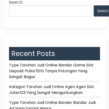
Search
Searc
Recent Posts
Type Taruhan Judi Online Bandar Game Slot
Deposit Pulsa 10rb Tanpa Potongan Yang
Sangat Bagus
Kategori Taruhan Judi Online Agen Agen Slot
Joker123 Yang Sangat Menguntungkan
Type Taruhan Judi Online Bandar Bandar Judi
4d Yang Sangat Bagus