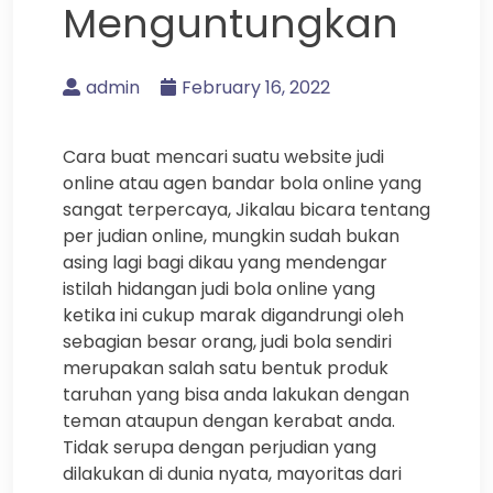
Menguntungkan
admin
February 16, 2022
Cara buat mencari suatu website judi
online atau agen bandar bola online yang
sangat terpercaya, Jikalau bicara tentang
per judian online, mungkin sudah bukan
asing lagi bagi dikau yang mendengar
istilah hidangan judi bola online yang
ketika ini cukup marak digandrungi oleh
sebagian besar orang, judi bola sendiri
merupakan salah satu bentuk produk
taruhan yang bisa anda lakukan dengan
teman ataupun dengan kerabat anda.
Tidak serupa dengan perjudian yang
dilakukan di dunia nyata, mayoritas dari