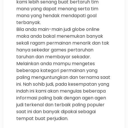
kami lebih senang buat bertaruh tim
mana yang dapat menang serta tim
mana yang hendak mendapati goal
terbanyak.
Bila anda main-main judi globe online
maka anda bakal menemukan banyak
sekali ragam permainan menarik dan tak
hanya sekedar games pertaruhan
taruhan dan membayar sekadar.
Melainkan anda mampu mengetes
beberapa kategori permainan yang
paling menguntungkan dan ternama saat
ini. Nah sohib judi, pada kesempatan yang
indah ini kami akan mengulas beberapa
informasi paling baik dengan agen agen
judi terkenal dan terbaik paling populer
saat ini dan banyak dipakai sebagai
tempat buat perjudian.