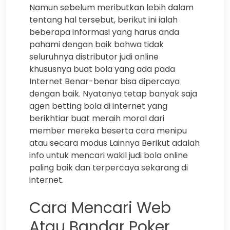
Namun sebelum meributkan lebih dalam
tentang hal tersebut, berikut ini ialah
beberapa informasi yang harus anda
pahami dengan baik bahwa tidak
seluruhnya distributor judi online
khususnya buat bola yang ada pada
Internet Benar-benar bisa dipercaya
dengan baik. Nyatanya tetap banyak saja
agen betting bola di internet yang
berikhtiar buat meraih moral dari
member mereka beserta cara menipu
atau secara modus Lainnya Berikut adalah
info untuk mencari wakil judi bola online
paling baik dan terpercaya sekarang di
internet.
Cara Mencari Web
Atau Bandar Poker