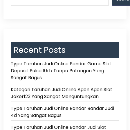
Recent Posts
Type Taruhan Judi Online Bandar Game Slot
Deposit Pulsa 10rb Tanpa Potongan Yang
Sangat Bagus
Kategori Taruhan Judi Online Agen Agen Slot
Joker123 Yang Sangat Menguntungkan
Type Taruhan Judi Online Bandar Bandar Judi
4d Yang Sangat Bagus
Type Taruhan Judi Online Bandar Judi Slot