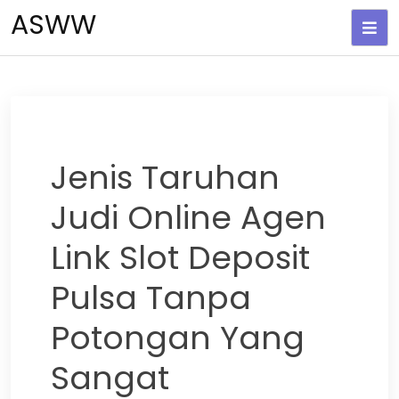
Skip
ASWW
to
content
Jenis Taruhan
Judi Online Agen
Link Slot Deposit
Pulsa Tanpa
Potongan Yang
Sangat