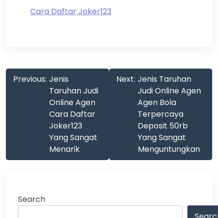
Cara Daftar Joker123
Post
Previous:
Jenis
Next:
Jenis Taruhan
navigation
Taruhan Judi
Judi Online Agen
Online Agen
Agen Bola
Cara Daftar
Terpercaya
Joker123
Deposit 50rb
Yang Sangat
Yang Sangat
Menarik
Menguntungkan
Search
Searc