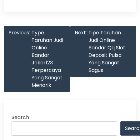
Post
Previous:
Type
Next:
Tipe Taruhan
navigation
Taruhan Judi
Judi Online
Online
Bandar Qq Slot
Bandar
Deposit Pulsa
Joker123
Yang Sangat
Terpercaya
Bagus
Yang Sangat
Menarik
Search
Searc