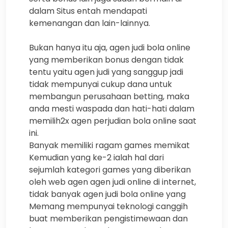
dalam Situs entah mendapati
kemenangan dan lain-lainnya.
Bukan hanya itu aja, agen judi bola online
yang memberikan bonus dengan tidak
tentu yaitu agen judi yang sanggup jadi
tidak mempunyai cukup dana untuk
membangun perusahaan betting, maka
anda mesti waspada dan hati-hati dalam
memilih2x agen perjudian bola online saat
ini.
Banyak memiliki ragam games memikat
Kemudian yang ke-2 ialah hal dari
sejumlah kategori games yang diberikan
oleh web agen agen judi online di internet,
tidak banyak agen judi bola online yang
Memang mempunyai teknologi canggih
buat memberikan pengistimewaan dan