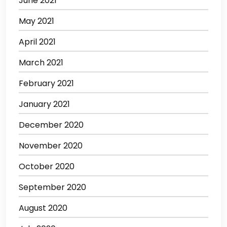
June 2021
May 2021
April 2021
March 2021
February 2021
January 2021
December 2020
November 2020
October 2020
September 2020
August 2020