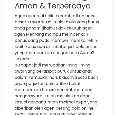
Aman & Terpercaya
Agen agen judi online memberikan bonus
beserta syarat Hal mula-mula yang harus
anda pahami jikalau tidak seluruh agen
agen Memang mampu memberikan
bonus uang pada member mereka, lebih-
lebih kalau ada distributor judi bola online
yang memberikan dengan cara Cuma2
sekadar.
Itu dapat jadi merupakan iming-iming
awal yang berakibat buruk untuk anda
dalam kemudian hari, biasanya satu buah
agen perjudian bola online bakal
memberikan bonus menurut member
dengan syarat telah melakukan depo
sesuai dengan jumlah minimal depo yang
diberikan oleh agen betting bola online,
serta bonus lain juga sudah bermain di