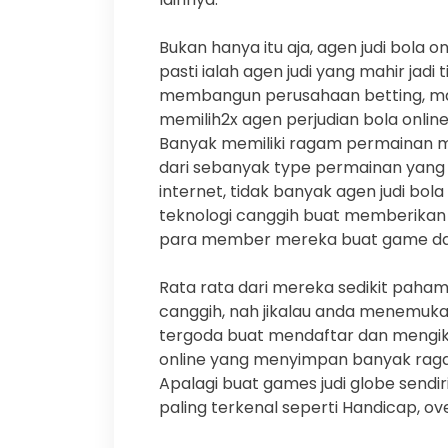
Bukan hanya itu aja, agen judi bola
pasti ialah agen judi yang mahir ja
membangun perusahaan betting, ma
memilih2x agen perjudian bola online 
Banyak memiliki ragam permainan me
dari sebanyak type permainan yang di
internet, tidak banyak agen judi b
teknologi canggih buat memberika
para member mereka buat game dal
Rata rata dari mereka sedikit paha
canggih, nah jikalau anda menemukan
tergoda buat mendaftar dan mengikut
online yang menyimpan banyak rag
Apalagi buat games judi globe sendi
paling terkenal seperti Handicap, ov