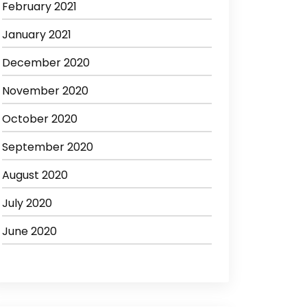
February 2021
January 2021
December 2020
November 2020
October 2020
September 2020
August 2020
July 2020
June 2020