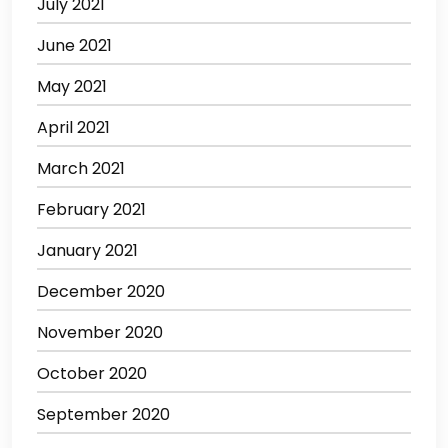
July 2021
June 2021
May 2021
April 2021
March 2021
February 2021
January 2021
December 2020
November 2020
October 2020
September 2020