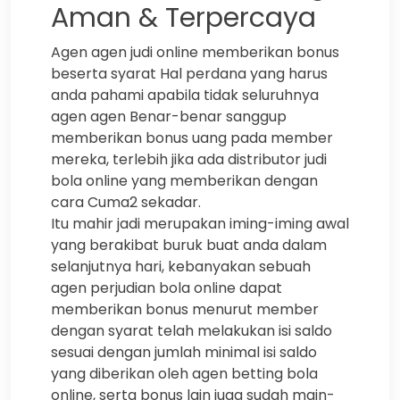
Aman & Terpercaya
Agen agen judi online memberikan bonus
beserta syarat Hal perdana yang harus
anda pahami apabila tidak seluruhnya
agen agen Benar-benar sanggup
memberikan bonus uang pada member
mereka, terlebih jika ada distributor judi
bola online yang memberikan dengan
cara Cuma2 sekadar.
Itu mahir jadi merupakan iming-iming awal
yang berakibat buruk buat anda dalam
selanjutnya hari, kebanyakan sebuah
agen perjudian bola online dapat
memberikan bonus menurut member
dengan syarat telah melakukan isi saldo
sesuai dengan jumlah minimal isi saldo
yang diberikan oleh agen betting bola
online, serta bonus lain juga sudah main-