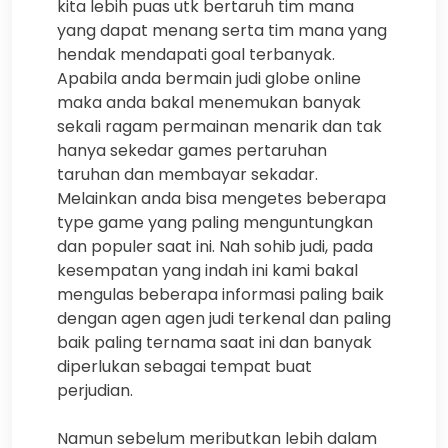
kita lebih puas utk bertaruh tim mana
yang dapat menang serta tim mana yang
hendak mendapati goal terbanyak.
Apabila anda bermain judi globe online
maka anda bakal menemukan banyak
sekali ragam permainan menarik dan tak
hanya sekedar games pertaruhan
taruhan dan membayar sekadar.
Melainkan anda bisa mengetes beberapa
type game yang paling menguntungkan
dan populer saat ini. Nah sohib judi, pada
kesempatan yang indah ini kami bakal
mengulas beberapa informasi paling baik
dengan agen agen judi terkenal dan paling
baik paling ternama saat ini dan banyak
diperlukan sebagai tempat buat
perjudian.
Namun sebelum meributkan lebih dalam