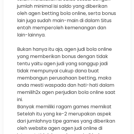
jumlah minimal isi saldo yang diberikan
oleh agen betting bola online, serta bonus
lain juga sudah main-main di dalam Situs
entah memperoleh kemenangan dan
lain-lainnya.
Bukan hanya itu aja, agen judi bola online
yang memberikan bonus dengan tidak
tentu yaitu agen judi yang sanggup jadi
tidak mempunyai cukup dana buat
membangun perusahaan betting, maka
anda mesti waspada dan hati-hati dalam
memilih2x agen perjudian bola online saat
ini.
Banyak memiliki ragam games memikat
Setelah itu yang ke-2 merupakan aspek
dari jumlahnya tipe games yang diberikan
oleh website agen agen judi online di