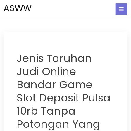
Skip
ASWW
to
content
Jenis Taruhan
Judi Online
Bandar Game
Slot Deposit Pulsa
10rb Tanpa
Potongan Yang