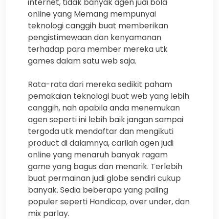
internet, tidak banyak agen judi bola
online yang Memang mempunyai
teknologi canggih buat memberikan
pengistimewaan dan kenyamanan
terhadap para member mereka utk
games dalam satu web saja.
Rata-rata dari mereka sedikit paham
pemakaian teknologi buat web yang lebih
canggih, nah apabila anda menemukan
agen seperti ini lebih baik jangan sampai
tergoda utk mendaftar dan mengikuti
product di dalamnya, carilah agen judi
online yang menaruh banyak ragam
game yang bagus dan menarik. Terlebih
buat permainan judi globe sendiri cukup
banyak. Sedia beberapa yang paling
populer seperti Handicap, over under, dan
mix parlay.