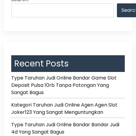
Searc
Recent Posts
Type Taruhan Judi Online Bandar Game Slot
Deposit Pulsa 10rb Tanpa Potongan Yang
Sangat Bagus
Kategori Taruhan Judi Online Agen Agen Slot
Joker123 Yang Sangat Menguntungkan
Type Taruhan Judi Online Bandar Bandar Judi
4d Yang Sangat Bagus