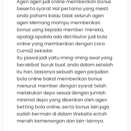
Agen agen judi online memberikan bonus
beserta syarat Hal pertama yang mesti
anda pahami kalau tidak seluruh agen
agen Memang mampu memberikan
bonus uang kepada member mereka,
apalagi apabila ada distributor judi bola
online yang memberikan dengan cara
Cuma2 sekadar.
Itu piawai jadi yaitu iming-iming awal yang
berakibat buruk buat anda dalam setelah
itu hari, biasanya sebuah agen perjudian
bola online bakal memberikan bonus
menurut member dengan syarat telah
melakukan depo sesuai dengan jumlah
minimal depo yang diberikan oleh agen
betting bola online, serta bonus lain juga
sudah bermain di dalam Website entah
meraih kemenangan dan lain-lainnya.