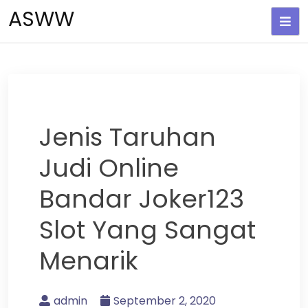
Skip
ASWW
to
content
Jenis Taruhan
Judi Online
Bandar Joker123
Slot Yang Sangat
Menarik
admin
September 2, 2020