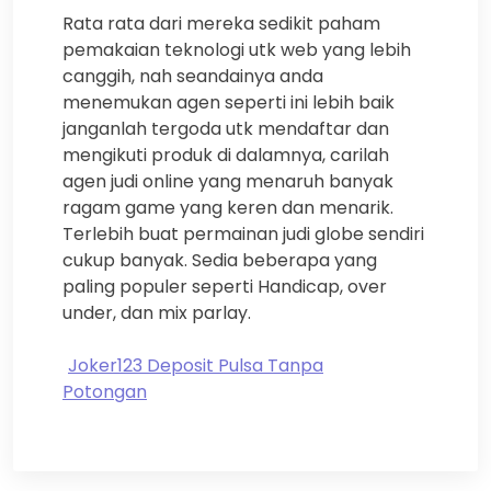
Rata rata dari mereka sedikit paham
pemakaian teknologi utk web yang lebih
canggih, nah seandainya anda
menemukan agen seperti ini lebih baik
janganlah tergoda utk mendaftar dan
mengikuti produk di dalamnya, carilah
agen judi online yang menaruh banyak
ragam game yang keren dan menarik.
Terlebih buat permainan judi globe sendiri
cukup banyak. Sedia beberapa yang
paling populer seperti Handicap, over
under, dan mix parlay.
Joker123 Deposit Pulsa Tanpa
Potongan