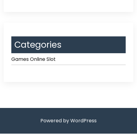
Categories
Games Online Slot
Powered by WordPress