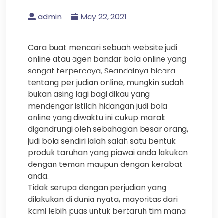
admin
May 22, 2021
Cara buat mencari sebuah website judi
online atau agen bandar bola online yang
sangat terpercaya, Seandainya bicara
tentang per judian online, mungkin sudah
bukan asing lagi bagi dikau yang
mendengar istilah hidangan judi bola
online yang diwaktu ini cukup marak
digandrungi oleh sebahagian besar orang,
judi bola sendiri ialah salah satu bentuk
produk taruhan yang piawai anda lakukan
dengan teman maupun dengan kerabat
anda.
Tidak serupa dengan perjudian yang
dilakukan di dunia nyata, mayoritas dari
kami lebih puas untuk bertaruh tim mana