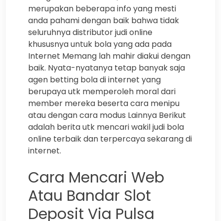
merupakan beberapa info yang mesti
anda pahami dengan baik bahwa tidak
seluruhnya distributor judi online
khususnya untuk bola yang ada pada
Internet Memang lah mahir diakui dengan
baik. Nyata-nyatanya tetap banyak saja
agen betting bola di internet yang
berupaya utk memperoleh moral dari
member mereka beserta cara menipu
atau dengan cara modus Lainnya Berikut
adalah berita utk mencari wakil judi bola
online terbaik dan terpercaya sekarang di
internet.
Cara Mencari Web
Atau Bandar Slot
Deposit Via Pulsa