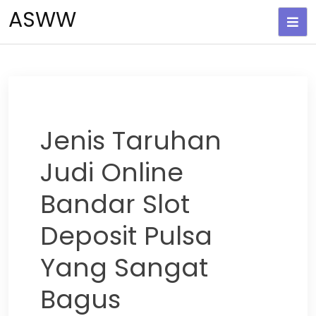
Skip
ASWW
to
content
Jenis Taruhan
Judi Online
Bandar Slot
Deposit Pulsa
Yang Sangat
Bagus