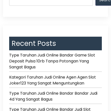
Recent Posts
Type Taruhan Judi Online Bandar Game Slot
Deposit Pulsa 10rb Tanpa Potongan Yang
Sangat Bagus
Kategori Taruhan Judi Online Agen Agen Slot
Joker123 Yang Sangat Menguntungkan
Type Taruhan Judi Online Bandar Bandar Judi
4d Yang Sangat Bagus
Type Taruhan Judi Online Bandar Judi Slot