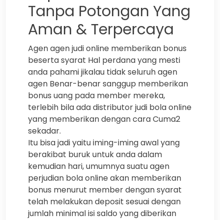
Tanpa Potongan Yang
Aman & Terpercaya
Agen agen judi online memberikan bonus
beserta syarat Hal perdana yang mesti
anda pahami jikalau tidak seluruh agen
agen Benar-benar sanggup memberikan
bonus uang pada member mereka,
terlebih bila ada distributor judi bola online
yang memberikan dengan cara Cuma2
sekadar.
Itu bisa jadi yaitu iming-iming awal yang
berakibat buruk untuk anda dalam
kemudian hari, umumnya suatu agen
perjudian bola online akan memberikan
bonus menurut member dengan syarat
telah melakukan deposit sesuai dengan
jumlah minimal isi saldo yang diberikan