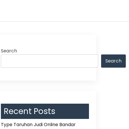
Search
Search
Recent Posts
Type Taruhan Judi Online Bandar