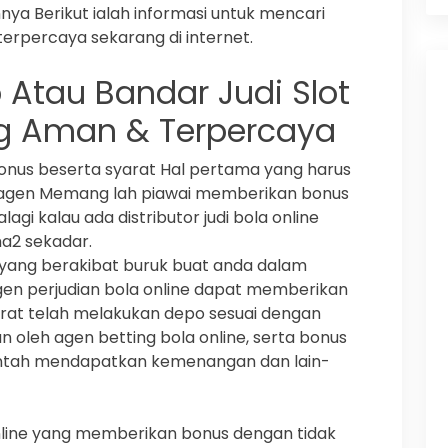
ya Berikut ialah informasi untuk mencari
n terpercaya sekarang di internet.
Atau Bandar Judi Slot
ng Aman & Terpercaya
onus beserta syarat Hal pertama yang harus
 agen Memang lah piawai memberikan bonus
i kalau ada distributor judi bola online
a2 sekadar.
al yang berakibat buruk buat anda dalam
agen perjudian bola online dapat memberikan
at telah melakukan depo sesuai dengan
n oleh agen betting bola online, serta bonus
s entah mendapatkan kemenangan dan lain-
 online yang memberikan bonus dengan tidak