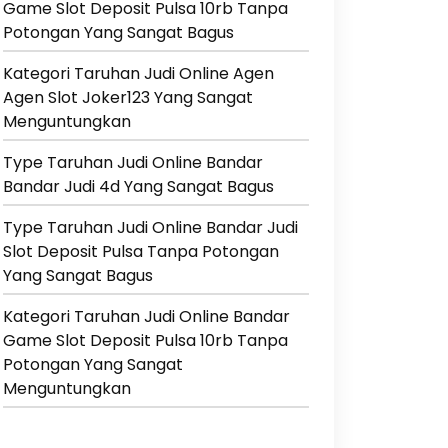
Game Slot Deposit Pulsa 10rb Tanpa
Potongan Yang Sangat Bagus
Kategori Taruhan Judi Online Agen
Agen Slot Joker123 Yang Sangat
Menguntungkan
Type Taruhan Judi Online Bandar
Bandar Judi 4d Yang Sangat Bagus
Type Taruhan Judi Online Bandar Judi
Slot Deposit Pulsa Tanpa Potongan
Yang Sangat Bagus
Kategori Taruhan Judi Online Bandar
Game Slot Deposit Pulsa 10rb Tanpa
Potongan Yang Sangat
Menguntungkan