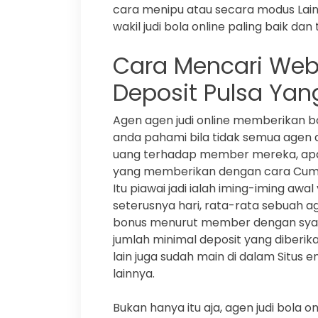
cara menipu atau secara modus Lainn
wakil judi bola online paling baik da
Cara Mencari Web 
Deposit Pulsa Ya
Agen agen judi online memberikan b
anda pahami bila tidak semua agen
uang terhadap member mereka, apalag
yang memberikan dengan cara Cum
Itu piawai jadi ialah iming-iming aw
seterusnya hari, rata-rata sebuah 
bonus menurut member dengan syar
jumlah minimal deposit yang diberika
lain juga sudah main di dalam Situ
lainnya.
Bukan hanya itu aja, agen judi bola