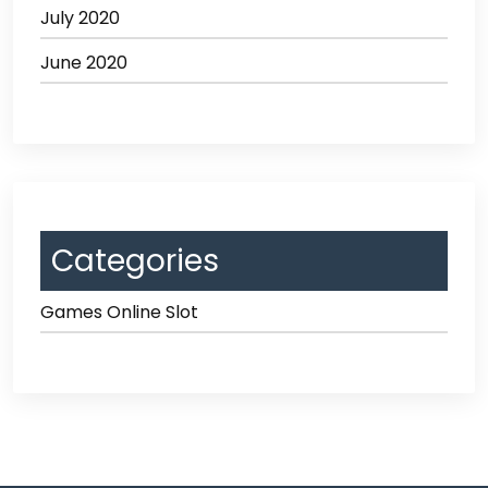
July 2020
June 2020
Categories
Games Online Slot