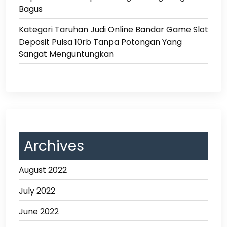
Bagus
Kategori Taruhan Judi Online Bandar Game Slot
Deposit Pulsa 10rb Tanpa Potongan Yang
Sangat Menguntungkan
Archives
August 2022
July 2022
June 2022