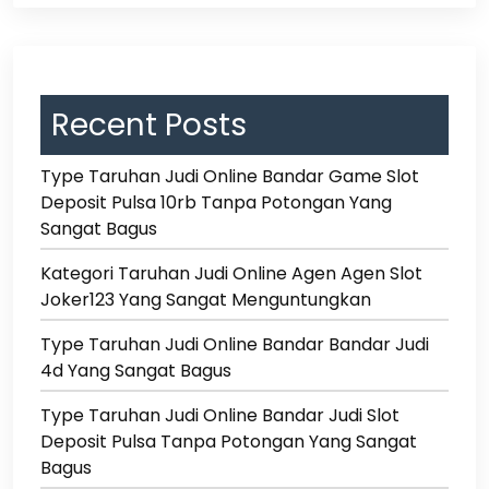
Recent Posts
Type Taruhan Judi Online Bandar Game Slot
Deposit Pulsa 10rb Tanpa Potongan Yang
Sangat Bagus
Kategori Taruhan Judi Online Agen Agen Slot
Joker123 Yang Sangat Menguntungkan
Type Taruhan Judi Online Bandar Bandar Judi
4d Yang Sangat Bagus
Type Taruhan Judi Online Bandar Judi Slot
Deposit Pulsa Tanpa Potongan Yang Sangat
Bagus