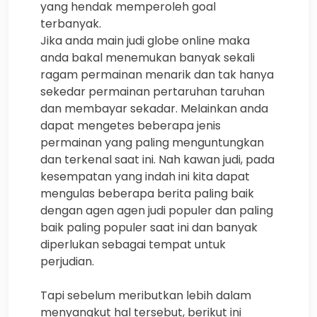
yang hendak memperoleh goal
terbanyak.
Jika anda main judi globe online maka
anda bakal menemukan banyak sekali
ragam permainan menarik dan tak hanya
sekedar permainan pertaruhan taruhan
dan membayar sekadar. Melainkan anda
dapat mengetes beberapa jenis
permainan yang paling menguntungkan
dan terkenal saat ini. Nah kawan judi, pada
kesempatan yang indah ini kita dapat
mengulas beberapa berita paling baik
dengan agen agen judi populer dan paling
baik paling populer saat ini dan banyak
diperlukan sebagai tempat untuk
perjudian.
Tapi sebelum meributkan lebih dalam
menyangkut hal tersebut, berikut ini