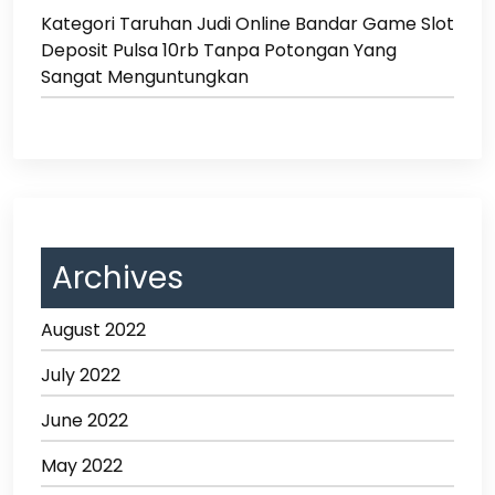
Kategori Taruhan Judi Online Bandar Game Slot
Deposit Pulsa 10rb Tanpa Potongan Yang
Sangat Menguntungkan
Archives
August 2022
July 2022
June 2022
May 2022