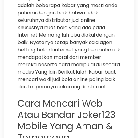
adalah beberapa kabar yang mesti anda
pahami dengan baik bahwa tidak
seluruhnya distributor judi online
khususnya buat bola yang ada pada
Internet Memang lah bisa diakui dengan
baik. Nyatanya tetap banyak saja agen
betting bola di internet yang berusaha utk
mendapatkan moral dari member
mereka beserta cara menipu atau secara
modus Yang lain Berikut ialah kabar buat
mencari wakil judi bola online paling baik
dan terpercaya sekarang di internet.
Cara Mencari Web
Atau Bandar Joker123
Mobile Yang Aman &
Terpercaya