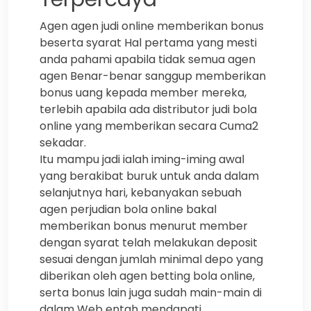
Agen agen judi online memberikan bonus
beserta syarat Hal pertama yang mesti
anda pahami apabila tidak semua agen
agen Benar-benar sanggup memberikan
bonus uang kepada member mereka,
terlebih apabila ada distributor judi bola
online yang memberikan secara Cuma2
sekadar.
Itu mampu jadi ialah iming-iming awal
yang berakibat buruk untuk anda dalam
selanjutnya hari, kebanyakan sebuah
agen perjudian bola online bakal
memberikan bonus menurut member
dengan syarat telah melakukan deposit
sesuai dengan jumlah minimal depo yang
diberikan oleh agen betting bola online,
serta bonus lain juga sudah main-main di
dalam Web entah mendapati