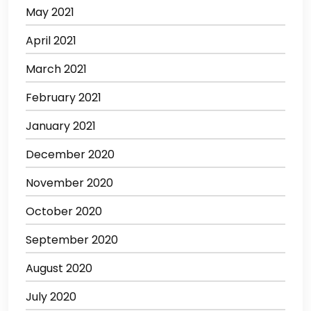
May 2021
April 2021
March 2021
February 2021
January 2021
December 2020
November 2020
October 2020
September 2020
August 2020
July 2020