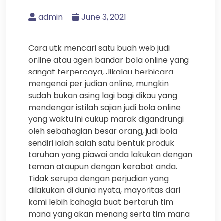
admin
June 3, 2021
Cara utk mencari satu buah web judi
online atau agen bandar bola online yang
sangat terpercaya, Jikalau berbicara
mengenai per judian online, mungkin
sudah bukan asing lagi bagi dikau yang
mendengar istilah sajian judi bola online
yang waktu ini cukup marak digandrungi
oleh sebahagian besar orang, judi bola
sendiri ialah salah satu bentuk produk
taruhan yang piawai anda lakukan dengan
teman ataupun dengan kerabat anda.
Tidak serupa dengan perjudian yang
dilakukan di dunia nyata, mayoritas dari
kami lebih bahagia buat bertaruh tim
mana yang akan menang serta tim mana