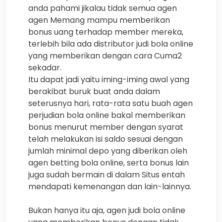
anda pahami jikalau tidak semua agen
agen Memang mampu memberikan
bonus uang terhadap member mereka,
terlebih bila ada distributor judi bola online
yang memberikan dengan cara Cuma2
sekadar.
Itu dapat jadi yaitu iming-iming awal yang
berakibat buruk buat anda dalam
seterusnya hari, rata-rata satu buah agen
perjudian bola online bakal memberikan
bonus menurut member dengan syarat
telah melakukan isi saldo sesuai dengan
jumlah minimal depo yang diberikan oleh
agen betting bola online, serta bonus lain
juga sudah bermain di dalam Situs entah
mendapati kemenangan dan lain-lainnya.
Bukan hanya itu aja, agen judi bola online