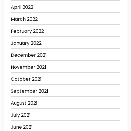
April 2022
March 2022
February 2022
January 2022
December 2021
November 2021
October 2021
September 2021
August 2021
July 2021
June 2021