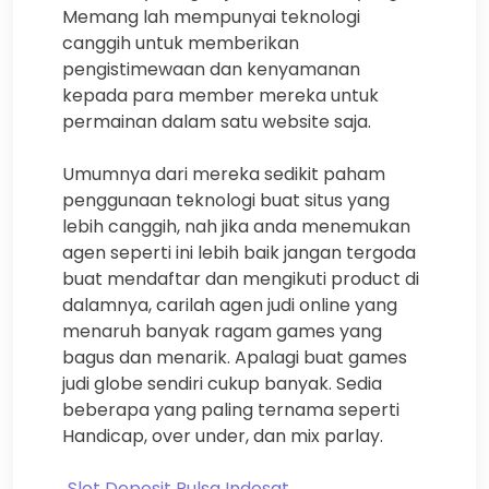
Memang lah mempunyai teknologi
canggih untuk memberikan
pengistimewaan dan kenyamanan
kepada para member mereka untuk
permainan dalam satu website saja.
Umumnya dari mereka sedikit paham
penggunaan teknologi buat situs yang
lebih canggih, nah jika anda menemukan
agen seperti ini lebih baik jangan tergoda
buat mendaftar dan mengikuti product di
dalamnya, carilah agen judi online yang
menaruh banyak ragam games yang
bagus dan menarik. Apalagi buat games
judi globe sendiri cukup banyak. Sedia
beberapa yang paling ternama seperti
Handicap, over under, dan mix parlay.
Slot Deposit Pulsa Indosat