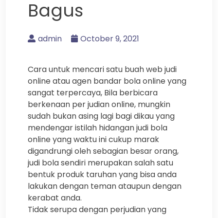
Bagus
admin
October 9, 2021
Cara untuk mencari satu buah web judi
online atau agen bandar bola online yang
sangat terpercaya, Bila berbicara
berkenaan per judian online, mungkin
sudah bukan asing lagi bagi dikau yang
mendengar istilah hidangan judi bola
online yang waktu ini cukup marak
digandrungi oleh sebagian besar orang,
judi bola sendiri merupakan salah satu
bentuk produk taruhan yang bisa anda
lakukan dengan teman ataupun dengan
kerabat anda.
Tidak serupa dengan perjudian yang