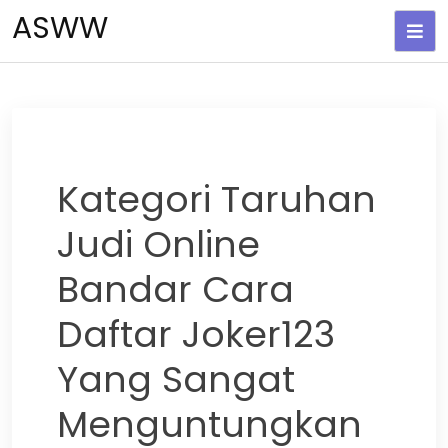
Skip
ASWW
to
content
Kategori Taruhan
Judi Online
Bandar Cara
Daftar Joker123
Yang Sangat
Menguntungkan