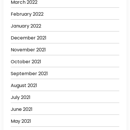
March 2022
February 2022
January 2022
December 2021
November 2021
October 2021
September 2021
August 2021
July 2021
June 2021
May 2021