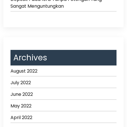
Sangat Menguntungkan
Archives
August 2022
July 2022
June 2022
May 2022
April 2022