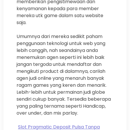
memberikan pengistimewaan dan
kenyamanan kepada para member
mereka utk game dalam satu website
saja.
Umumnya dari mereka sedikit paham
penggunaan teknologi untuk web yang
lebih canggih, nah seandainya anda
menemukan agen seperti ini lebih baik
jangan tergoda untuk mendaftar dan
mengikuti product di dalamnya, carilah
agen judi online yang menaruh banyak
ragam games yang keren dan menarik.
Lebih-lebih untuk permainan judi globe
sendiri cukup banyak. Tersedia beberapa
yang paling ternama seperti Handicap,
over under, dan mix parlay.
Slot Pragmatic Deposit Pulsa Tanpa