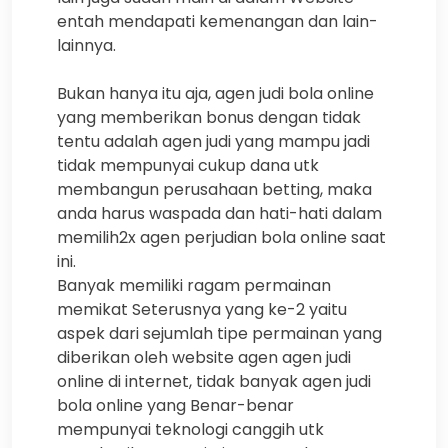
entah mendapati kemenangan dan lain-
lainnya.
Bukan hanya itu aja, agen judi bola online
yang memberikan bonus dengan tidak
tentu adalah agen judi yang mampu jadi
tidak mempunyai cukup dana utk
membangun perusahaan betting, maka
anda harus waspada dan hati-hati dalam
memilih2x agen perjudian bola online saat
ini.
Banyak memiliki ragam permainan
memikat Seterusnya yang ke-2 yaitu
aspek dari sejumlah tipe permainan yang
diberikan oleh website agen agen judi
online di internet, tidak banyak agen judi
bola online yang Benar-benar
mempunyai teknologi canggih utk