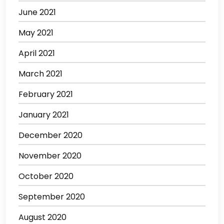
June 2021
May 2021
April 2021
March 2021
February 2021
January 2021
December 2020
November 2020
October 2020
September 2020
August 2020