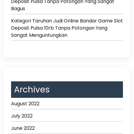
Deposit Pulsa Tanpa Potongan Yang Sangat
Bagus
Kategori Taruhan Judi Online Bandar Game Slot
Deposit Pulsa 10rb Tanpa Potongan Yang
Sangat Menguntungkan
Archives
August 2022
July 2022
June 2022