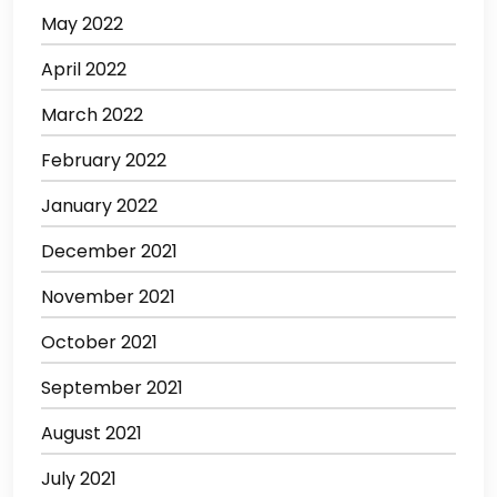
May 2022
April 2022
March 2022
February 2022
January 2022
December 2021
November 2021
October 2021
September 2021
August 2021
July 2021