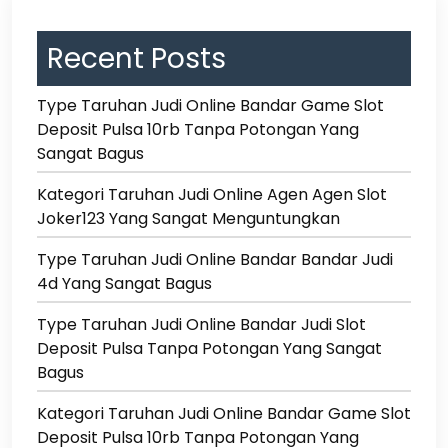
Recent Posts
Type Taruhan Judi Online Bandar Game Slot
Deposit Pulsa 10rb Tanpa Potongan Yang
Sangat Bagus
Kategori Taruhan Judi Online Agen Agen Slot
Joker123 Yang Sangat Menguntungkan
Type Taruhan Judi Online Bandar Bandar Judi
4d Yang Sangat Bagus
Type Taruhan Judi Online Bandar Judi Slot
Deposit Pulsa Tanpa Potongan Yang Sangat
Bagus
Kategori Taruhan Judi Online Bandar Game Slot
Deposit Pulsa 10rb Tanpa Potongan Yang