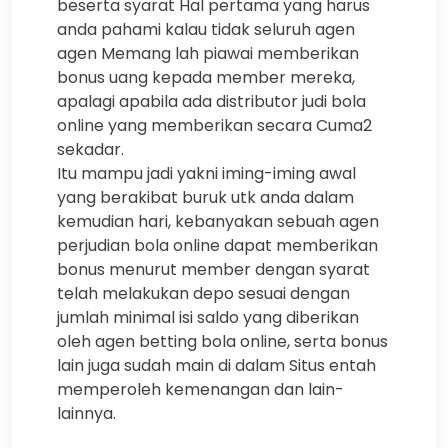
beserta syarat Hal pertama yang harus
anda pahami kalau tidak seluruh agen
agen Memang lah piawai memberikan
bonus uang kepada member mereka,
apalagi apabila ada distributor judi bola
online yang memberikan secara Cuma2
sekadar.
Itu mampu jadi yakni iming-iming awal
yang berakibat buruk utk anda dalam
kemudian hari, kebanyakan sebuah agen
perjudian bola online dapat memberikan
bonus menurut member dengan syarat
telah melakukan depo sesuai dengan
jumlah minimal isi saldo yang diberikan
oleh agen betting bola online, serta bonus
lain juga sudah main di dalam Situs entah
memperoleh kemenangan dan lain-
lainnya.