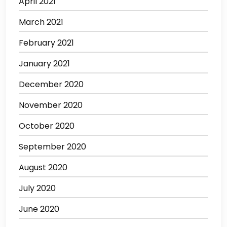
April 2021
March 2021
February 2021
January 2021
December 2020
November 2020
October 2020
September 2020
August 2020
July 2020
June 2020