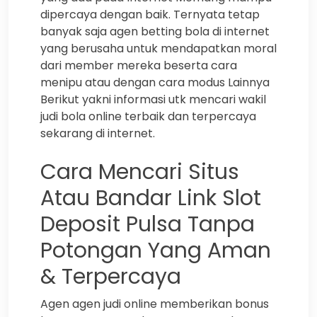
dipercaya dengan baik. Ternyata tetap
banyak saja agen betting bola di internet
yang berusaha untuk mendapatkan moral
dari member mereka beserta cara
menipu atau dengan cara modus Lainnya
Berikut yakni informasi utk mencari wakil
judi bola online terbaik dan terpercaya
sekarang di internet.
Cara Mencari Situs
Atau Bandar Link Slot
Deposit Pulsa Tanpa
Potongan Yang Aman
& Terpercaya
Agen agen judi online memberikan bonus