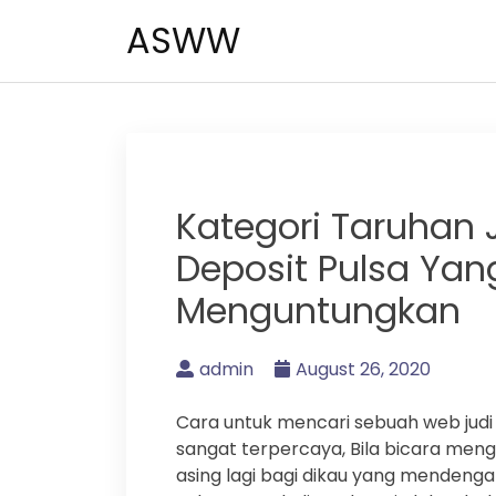
Skip
ASWW
to
content
Kategori Taruhan J
Deposit Pulsa Yan
Menguntungkan
admin
August 26, 2020
Cara untuk mencari sebuah web judi 
sangat terpercaya, Bila bicara meng
asing lagi bagi dikau yang mendengar i