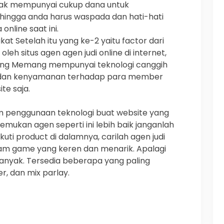
 tidak mempunyai cukup dana untuk
ingga anda harus waspada dan hati-hati
nline saat ini.
 Setelah itu yang ke-2 yaitu factor dari
leh situs agen agen judi online di internet,
 yang Memang mempunyai teknologi canggih
dan kenyamanan terhadap para member
te saja.
 penggunaan teknologi buat website yang
emukan agen seperti ini lebih baik janganlah
ti product di dalamnya, carilah agen judi
m game yang keren dan menarik. Apalagi
banyak. Tersedia beberapa yang paling
r, dan mix parlay.