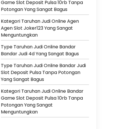
Game Slot Deposit Pulsa 10rb Tanpa
Potongan Yang Sangat Bagus
Kategori Taruhan Judi Online Agen
Agen Slot Joker123 Yang Sangat
Menguntungkan
Type Taruhan Judi Online Bandar
Bandar Judi 4d Yang Sangat Bagus
Type Taruhan Judi Online Bandar Judi
Slot Deposit Pulsa Tanpa Potongan
Yang Sangat Bagus
Kategori Taruhan Judi Online Bandar
Game Slot Deposit Pulsa 10rb Tanpa
Potongan Yang Sangat
Menguntungkan