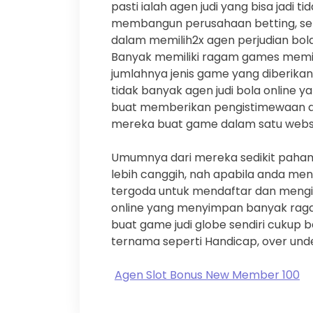
pasti ialah agen judi yang bisa jadi
membangun perusahaan betting, seh
dalam memilih2x agen perjudian bola o
Banyak memiliki ragam games memikat
jumlahnya jenis game yang diberikan o
tidak banyak agen judi bola online
buat memberikan pengistimewaan 
mereka buat game dalam satu websi
Umumnya dari mereka sedikit paham
lebih canggih, nah apabila anda men
tergoda untuk mendaftar dan mengiku
online yang menyimpan banyak raga
buat game judi globe sendiri cukup 
ternama seperti Handicap, over unde
Agen Slot Bonus New Member 100