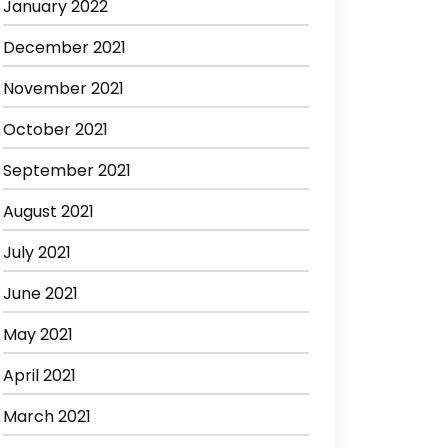
January 2022
December 2021
November 2021
October 2021
September 2021
August 2021
July 2021
June 2021
May 2021
April 2021
March 2021