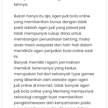
lainnya.
Bukan hanya itu aja, agen judi bola online
yang memberikan bonus dengan tidak
pasti adalah agen judi yang piawai jadi
tidak mempunyai cukup dana untuk
membangun perusahaan betting, maka
anda mesti waspada dan hati-hati dalam
memilih2x agen perjudian bola online saat
ini.
Banyak memiliki ragam permainan
memikat Seterusnya yang kedua
merupakan hal dari sebanyak type games
yang diberikan oleh website agen agen
judi online di internet, tidak banyak agen
judi bola online yang Memang mempunyai
teknologi canggih buat memberikan
pengistimewaan dan kenyamanan pada