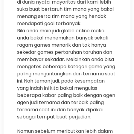
di dunia nyata, mayoritas dari kami lebih
suka buat bertaruh tim mana yang bakal
menang serta tim mana yang hendak
mendapati goal terbanyak.
Bila anda main judi globe online maka
anda bakal menemukan banyak sekali
ragam games menarik dan tak hanya
sekedar games pertaruhan taruhan dan
membayar sekadar. Melainkan anda bisa
mengetes beberapa kategori game yang
paling menguntungkan dan ternama saat
ini. Nah teman judi, pada kesempatan
yang indah ini kita bakal mengulas
beberapa kabar paling baik dengan agen
agen judi ternama dan terbaik paling
ternama saat ini dan banyak dipakai
sebagai tempat buat perjudian.
Namun sebelum meributkan lebih dalam