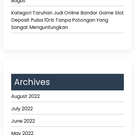
Bagus
Kategori Taruhan Judi Online Bandar Game Slot
Deposit Pulsa 10rb Tanpa Potongan Yang
Sangat Menguntungkan
Archives
August 2022
July 2022
June 2022
May 2022