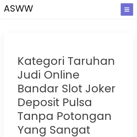
Skip
ASWW
to
content
Kategori Taruhan
Judi Online
Bandar Slot Joker
Deposit Pulsa
Tanpa Potongan
Yang Sangat