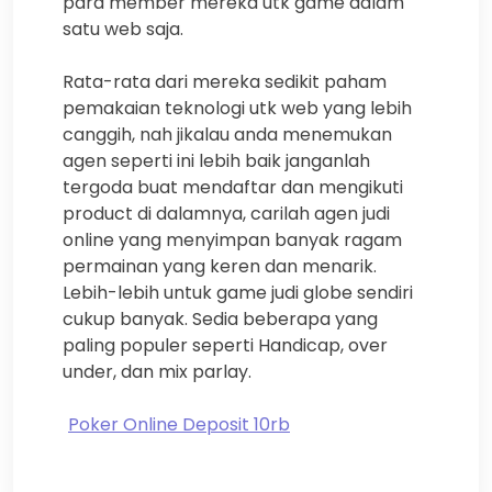
para member mereka utk game dalam
satu web saja.
Rata-rata dari mereka sedikit paham
pemakaian teknologi utk web yang lebih
canggih, nah jikalau anda menemukan
agen seperti ini lebih baik janganlah
tergoda buat mendaftar dan mengikuti
product di dalamnya, carilah agen judi
online yang menyimpan banyak ragam
permainan yang keren dan menarik.
Lebih-lebih untuk game judi globe sendiri
cukup banyak. Sedia beberapa yang
paling populer seperti Handicap, over
under, dan mix parlay.
Poker Online Deposit 10rb