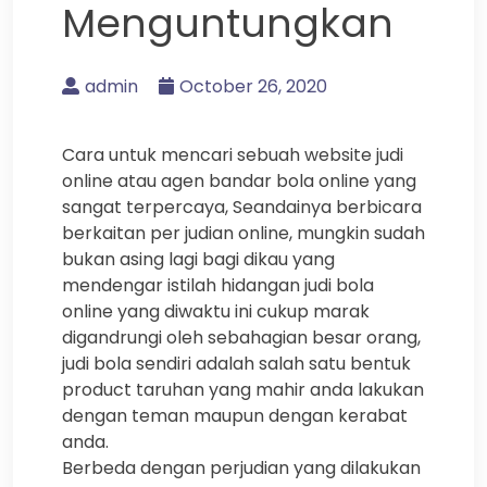
Menguntungkan
admin
October 26, 2020
Cara untuk mencari sebuah website judi
online atau agen bandar bola online yang
sangat terpercaya, Seandainya berbicara
berkaitan per judian online, mungkin sudah
bukan asing lagi bagi dikau yang
mendengar istilah hidangan judi bola
online yang diwaktu ini cukup marak
digandrungi oleh sebahagian besar orang,
judi bola sendiri adalah salah satu bentuk
product taruhan yang mahir anda lakukan
dengan teman maupun dengan kerabat
anda.
Berbeda dengan perjudian yang dilakukan