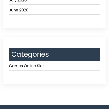
July 2020
June 2020
Categories
Games Online Slot