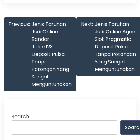
Post
Previous:
Jenis Taruhan
Next:
Jenis Taruhan
navigation
Judi Online
Judi Online Agen
Bandar
Slot Pragmatic
Joker123
Deposit Pulsa
Deposit Pulsa
Tanpa Potongan
Tanpa
Yang Sangat
Potongan Yang
Menguntungkan
Sangat
Menguntungkan
Search
Searc