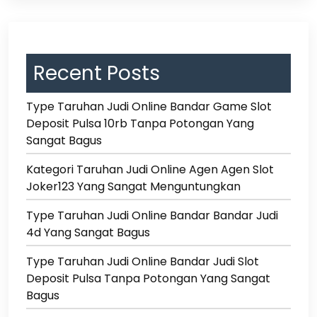
Recent Posts
Type Taruhan Judi Online Bandar Game Slot
Deposit Pulsa 10rb Tanpa Potongan Yang
Sangat Bagus
Kategori Taruhan Judi Online Agen Agen Slot
Joker123 Yang Sangat Menguntungkan
Type Taruhan Judi Online Bandar Bandar Judi
4d Yang Sangat Bagus
Type Taruhan Judi Online Bandar Judi Slot
Deposit Pulsa Tanpa Potongan Yang Sangat
Bagus