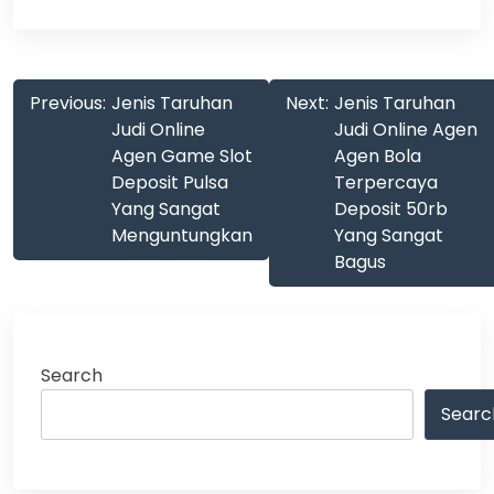
Post
Previous:
Jenis Taruhan
Next:
Jenis Taruhan
navigation
Judi Online
Judi Online Agen
Agen Game Slot
Agen Bola
Deposit Pulsa
Terpercaya
Yang Sangat
Deposit 50rb
Menguntungkan
Yang Sangat
Bagus
Search
Searc