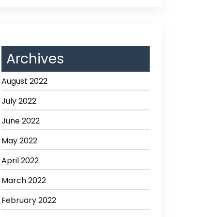
Archives
August 2022
July 2022
June 2022
May 2022
April 2022
March 2022
February 2022