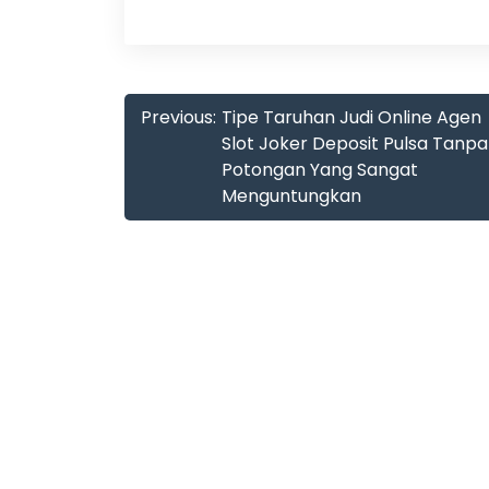
Post
Previous:
Tipe Taruhan Judi Online Agen
navigation
Slot Joker Deposit Pulsa Tanpa
Potongan Yang Sangat
Menguntungkan