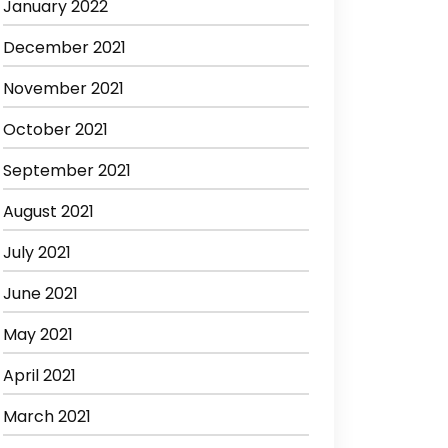
January 2022
December 2021
November 2021
October 2021
September 2021
August 2021
July 2021
June 2021
May 2021
April 2021
March 2021