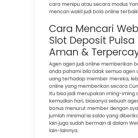
cara menipu atau secara modus Yang
mencari wakil judi bola online terbai
Cara Mencari Web
Slot Deposit Puls
Aman & Terperca
Agen agen judi online memberikan b
anda pahami bila tidak semua age
uang terhadap member mereka, lebih-
online yang memberikan secara Cu
Itu bisa jadi merupakan iming-iming
kemudian hari, biasanya sebuah age
bonus menurut member dengan syara
jumlah minimal isi saldo yang diberik
lain juga sudah bermain di dalam
lain-lainnya.