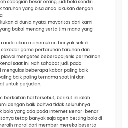
eh sebagian besar orang, judi bola sendiri
k taruhan yang bisa anda lakukan dengan
a.
kukan di dunia nyata, mayoritas dari kami
a yang bakal menang serta tim mana yang
aka anda akan menemukan banyak sekali
 sekedar game pertaruhan taruhan dan
 piawai mengetes beberapa jenis permainan
nal saat ini. Nah sahabat judi, pada
al mengulas beberapa kabar paling baik
ling baik paling ternama saat ini dan
 untuk perjudian.
berkaitan hal tersebut, berikut ini ialah
ami dengan baik bahwa tidak seluruhnya
tuk bola yang ada pada Internet Benar-benar
atanya tetap banyak saja agen betting bola di
meraih moral dari member mereka beserta