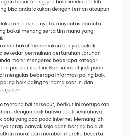
gian besar orang, judi bola sendiri adalah
ang bisa anda lakukan dengan teman ataupun
akukan di dunia nyata, mayoritas dari kita
ang bakal menang serta tim mana yang
k.
aka anda bakal menemukan banyak sekali
a sekedar permainan pertaruhan taruhan
anda mahir mengetes beberapa kategori
 populer saat ini. Nah sahabat judi, pada
al mengulas beberapa informasi paling baik
aling baik paling ternama saat ini dan
erjudian.
 tentang hal tersebut, berikut ini merupakan
hami dengan baik bahwa tidak seluruhnya
ntuk bola yang ada pada Internet Memang lah
ya tetap banyak saja agen betting bola di
patkan moral dari member mereka beserta