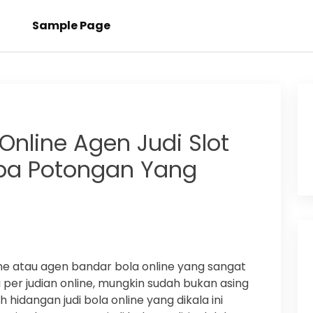
Sample Page
Online Agen Judi Slot
npa Potongan Yang
ine atau agen bandar bola online yang sangat
 per judian online, mungkin sudah bukan asing
 hidangan judi bola online yang dikala ini