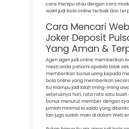
cara menipu atau dengan cara modus 
wakil judi bola online terbaik dan te
Cara Mencari Webs
Joker Deposit Pul
Yang Aman & Ter
Agen agen judi online memberikan b
mesti anda pahami apabila tidak s
memberikan bonus uang kepada membe
bola online yang memberikan secar
Itu mampu jadi ialah iming-iming aw
seterusnya hari, rata rata satu bua
bonus menurut member dengan syara
jumlah minimal isi saldo yang diberik
lain juga sudah main di dalam Web 
Bukan hanya itu aja, agen judi bola