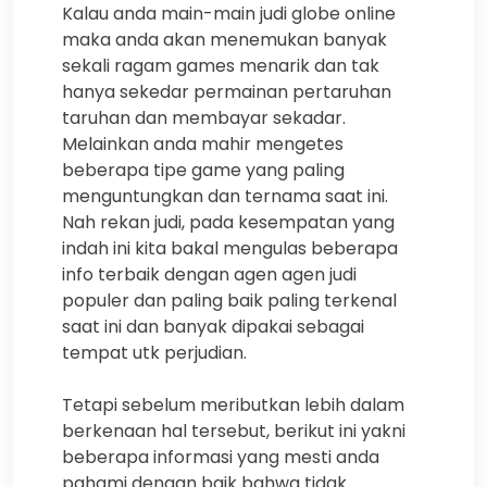
Kalau anda main-main judi globe online
maka anda akan menemukan banyak
sekali ragam games menarik dan tak
hanya sekedar permainan pertaruhan
taruhan dan membayar sekadar.
Melainkan anda mahir mengetes
beberapa tipe game yang paling
menguntungkan dan ternama saat ini.
Nah rekan judi, pada kesempatan yang
indah ini kita bakal mengulas beberapa
info terbaik dengan agen agen judi
populer dan paling baik paling terkenal
saat ini dan banyak dipakai sebagai
tempat utk perjudian.
Tetapi sebelum meributkan lebih dalam
berkenaan hal tersebut, berikut ini yakni
beberapa informasi yang mesti anda
pahami dengan baik bahwa tidak