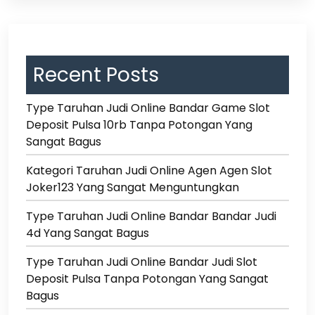
Recent Posts
Type Taruhan Judi Online Bandar Game Slot
Deposit Pulsa 10rb Tanpa Potongan Yang
Sangat Bagus
Kategori Taruhan Judi Online Agen Agen Slot
Joker123 Yang Sangat Menguntungkan
Type Taruhan Judi Online Bandar Bandar Judi
4d Yang Sangat Bagus
Type Taruhan Judi Online Bandar Judi Slot
Deposit Pulsa Tanpa Potongan Yang Sangat
Bagus