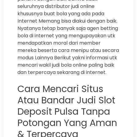
seluruhnya distributor judi online
khususnya buat bola yang ada pada
Internet Memang bisa diakui dengan baik.
Nyatanya tetap banyak saja agen betting
bola di internet yang mengupayakan utk
mendapatkan moral dari member
mereka beserta cara menipu atau secara
modus Lainnya Berikut yakni informasi utk
mencari wakil judi bola online paling baik
dan terpercaya sekarang di internet.
Cara Mencari Situs
Atau Bandar Judi Slot
Deposit Pulsa Tanpa
Potongan Yang Aman
& Terpercaya