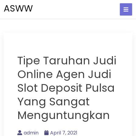
Skip
ASWW
to
content
Tipe Taruhan Judi
Online Agen Judi
Slot Deposit Pulsa
Yang Sangat
Menguntungkan
admin
April 7, 2021