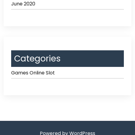
June 2020
Categories
Games Online Slot
Powered by WordPress