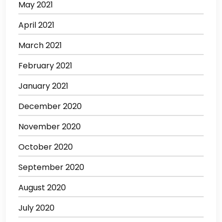
May 2021
April 2021
March 2021
February 2021
January 2021
December 2020
November 2020
October 2020
September 2020
August 2020
July 2020