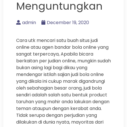
Menguntungkan
admin
December 19, 2020
Cara utk mencari satu buah situs judi
online atau agen bandar bola online yang
sangat terpercaya, Apabila bicara
berkaitan per judian online, mungkin sudah
bukan asing lagi bagi dikau yang
mendengar istilah sajian judi bola online
yang dikala ini cukup marak digandrungi
oleh sebahagian besar orang, judi bola
sendiri adalah salah satu bentuk product
taruhan yang mahir anda lakukan dengan
teman ataupun dengan kerabat anda.
Tidak serupa dengan perjudian yang
dilakukan di dunia nyata, mayoritas dari