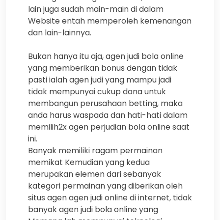
lain juga sudah main-main di dalam
Website entah memperoleh kemenangan
dan lain-lainnya.
Bukan hanya itu aja, agen judi bola online
yang memberikan bonus dengan tidak
pasti ialah agen judi yang mampu jadi
tidak mempunyai cukup dana untuk
membangun perusahaan betting, maka
anda harus waspada dan hati-hati dalam
memilih2x agen perjudian bola online saat
ini.
Banyak memiliki ragam permainan
memikat Kemudian yang kedua
merupakan elemen dari sebanyak
kategori permainan yang diberikan oleh
situs agen agen judi online di internet, tidak
banyak agen judi bola online yang