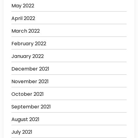
May 2022
April 2022
March 2022
February 2022
January 2022
December 2021
November 2021
October 2021
September 2021
August 2021
July 2021