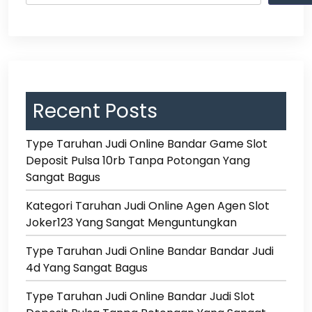
Recent Posts
Type Taruhan Judi Online Bandar Game Slot
Deposit Pulsa 10rb Tanpa Potongan Yang
Sangat Bagus
Kategori Taruhan Judi Online Agen Agen Slot
Joker123 Yang Sangat Menguntungkan
Type Taruhan Judi Online Bandar Bandar Judi
4d Yang Sangat Bagus
Type Taruhan Judi Online Bandar Judi Slot