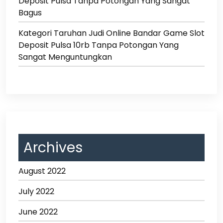
Deposit Pulsa Tanpa Potongan Yang Sangat
Bagus
Kategori Taruhan Judi Online Bandar Game Slot
Deposit Pulsa 10rb Tanpa Potongan Yang
Sangat Menguntungkan
Archives
August 2022
July 2022
June 2022