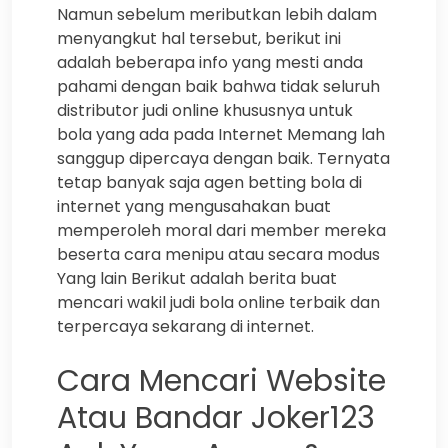
Namun sebelum meributkan lebih dalam
menyangkut hal tersebut, berikut ini
adalah beberapa info yang mesti anda
pahami dengan baik bahwa tidak seluruh
distributor judi online khususnya untuk
bola yang ada pada Internet Memang lah
sanggup dipercaya dengan baik. Ternyata
tetap banyak saja agen betting bola di
internet yang mengusahakan buat
memperoleh moral dari member mereka
beserta cara menipu atau secara modus
Yang lain Berikut adalah berita buat
mencari wakil judi bola online terbaik dan
terpercaya sekarang di internet.
Cara Mencari Website
Atau Bandar Joker123