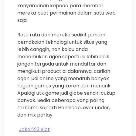
kenyamanan kepada para member
mereka buat permainan dalam satu web
saja.
Rata rata dari mereka sedikit paham
pemakaian teknologi untuk situs yang
lebih canggih, nah kalau anda
menemukan agen seperti ini lebih baik
jangan tergoda untuk mendaftar dan
mengikuti product di dalamnya, carilah
agen judi online yang menaruh banyak
ragam games yang keren dan menarik.
Apalagi utk game judi globe sendiri cukup
banyak. Sedia beberapa yang paling
ternama seperti Handicap, over under,
dan mix parlay.
Joker123 Slot