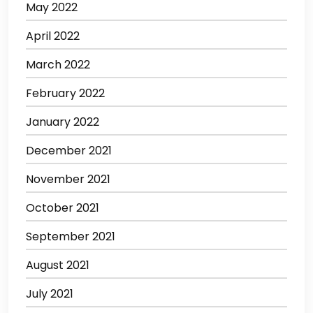
May 2022
April 2022
March 2022
February 2022
January 2022
December 2021
November 2021
October 2021
September 2021
August 2021
July 2021