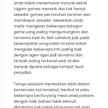
anda bakal menemukan banyak sekali
ragam games menarik dan tak hanya
sekedar games pertaruhan taruhan dan
membayar sekadar. Melainkan anda
mahir mengetes beberapa kategori
game yang paling menguntungkan dan
ternama saat ini. Nah sahabat judi, pada
kesempatan yang indah ini kami bakal
mengulas beberapa info paling baik
dengan agen agen judi ternama dan
terbaik paling terkenal saat ini dan
banyak dipakai sebagai tempat buat
perjudian.
Tetapi sebelum meributkan lebih dalam
berkenaan hal tersebut, berikut ini yaitu
beberapa berita yang mesti anda pahami
dengan baik bahwa tidak seluruh
distributor judi online khususnya utk bola