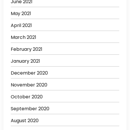
June 2021
May 2021
April 2021
March 2021
February 2021
January 2021
December 2020
November 2020
October 2020
September 2020
August 2020