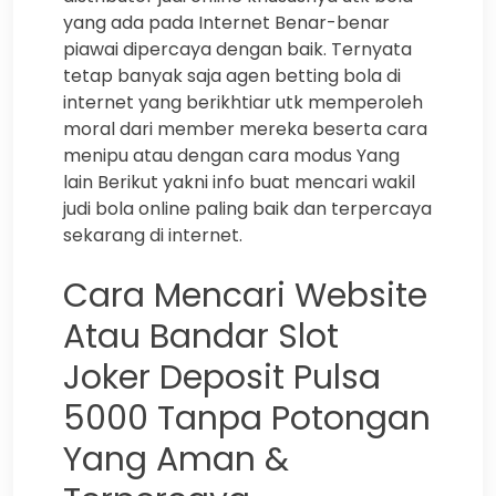
yang ada pada Internet Benar-benar
piawai dipercaya dengan baik. Ternyata
tetap banyak saja agen betting bola di
internet yang berikhtiar utk memperoleh
moral dari member mereka beserta cara
menipu atau dengan cara modus Yang
lain Berikut yakni info buat mencari wakil
judi bola online paling baik dan terpercaya
sekarang di internet.
Cara Mencari Website
Atau Bandar Slot
Joker Deposit Pulsa
5000 Tanpa Potongan
Yang Aman &