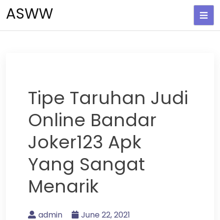
Skip
ASWW
to
content
Tipe Taruhan Judi
Online Bandar
Joker123 Apk
Yang Sangat
Menarik
admin
June 22, 2021