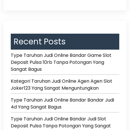
Recent Posts
Type Taruhan Judi Online Bandar Game Slot
Deposit Pulsa 10rb Tanpa Potongan Yang
Sangat Bagus
Kategori Taruhan Judi Online Agen Agen Slot
Joker123 Yang Sangat Menguntungkan
Type Taruhan Judi Online Bandar Bandar Judi
4d Yang Sangat Bagus
Type Taruhan Judi Online Bandar Judi Slot
Deposit Pulsa Tanpa Potongan Yang Sangat