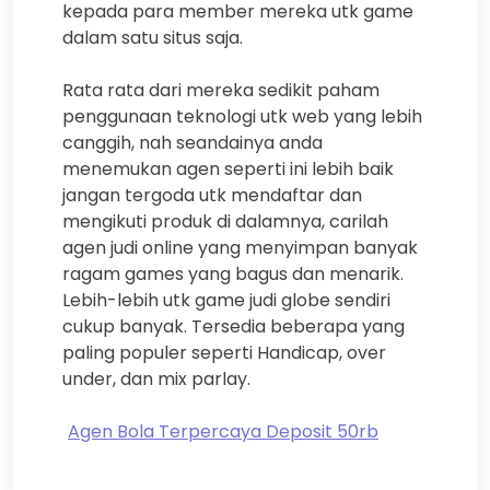
kepada para member mereka utk game
dalam satu situs saja.
Rata rata dari mereka sedikit paham
penggunaan teknologi utk web yang lebih
canggih, nah seandainya anda
menemukan agen seperti ini lebih baik
jangan tergoda utk mendaftar dan
mengikuti produk di dalamnya, carilah
agen judi online yang menyimpan banyak
ragam games yang bagus dan menarik.
Lebih-lebih utk game judi globe sendiri
cukup banyak. Tersedia beberapa yang
paling populer seperti Handicap, over
under, dan mix parlay.
Agen Bola Terpercaya Deposit 50rb