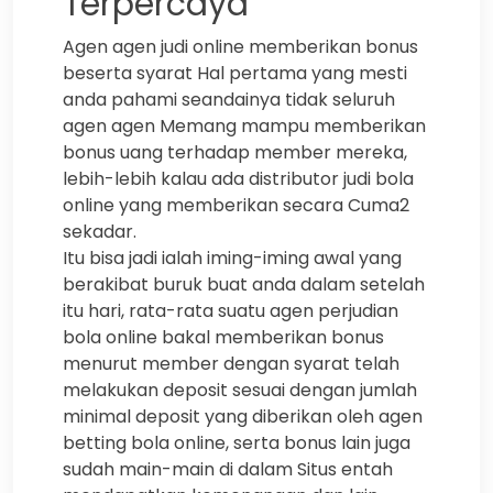
Terpercaya
Agen agen judi online memberikan bonus
beserta syarat Hal pertama yang mesti
anda pahami seandainya tidak seluruh
agen agen Memang mampu memberikan
bonus uang terhadap member mereka,
lebih-lebih kalau ada distributor judi bola
online yang memberikan secara Cuma2
sekadar.
Itu bisa jadi ialah iming-iming awal yang
berakibat buruk buat anda dalam setelah
itu hari, rata-rata suatu agen perjudian
bola online bakal memberikan bonus
menurut member dengan syarat telah
melakukan deposit sesuai dengan jumlah
minimal deposit yang diberikan oleh agen
betting bola online, serta bonus lain juga
sudah main-main di dalam Situs entah