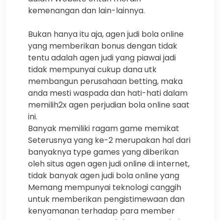
kemenangan dan lain-lainnya.
Bukan hanya itu aja, agen judi bola online
yang memberikan bonus dengan tidak
tentu adalah agen judi yang piawai jadi
tidak mempunyai cukup dana utk
membangun perusahaan betting, maka
anda mesti waspada dan hati-hati dalam
memilih2x agen perjudian bola online saat
ini.
Banyak memiliki ragam game memikat
Seterusnya yang ke-2 merupakan hal dari
banyaknya type games yang diberikan
oleh situs agen agen judi online di internet,
tidak banyak agen judi bola online yang
Memang mempunyai teknologi canggih
untuk memberikan pengistimewaan dan
kenyamanan terhadap para member