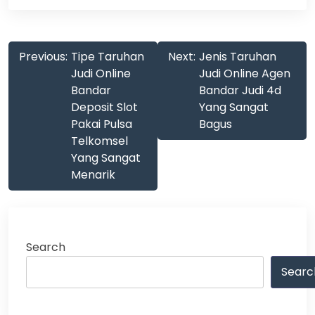
Post
Previous:
Tipe Taruhan
Next:
Jenis Taruhan
navigation
Judi Online
Judi Online Agen
Bandar
Bandar Judi 4d
Deposit Slot
Yang Sangat
Pakai Pulsa
Bagus
Telkomsel
Yang Sangat
Menarik
Search
Searc