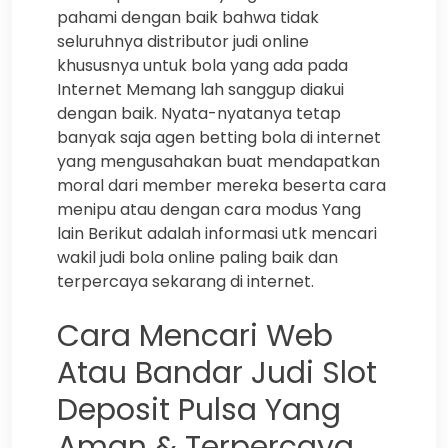
pahami dengan baik bahwa tidak
seluruhnya distributor judi online
khususnya untuk bola yang ada pada
Internet Memang lah sanggup diakui
dengan baik. Nyata-nyatanya tetap
banyak saja agen betting bola di internet
yang mengusahakan buat mendapatkan
moral dari member mereka beserta cara
menipu atau dengan cara modus Yang
lain Berikut adalah informasi utk mencari
wakil judi bola online paling baik dan
terpercaya sekarang di internet.
Cara Mencari Web
Atau Bandar Judi Slot
Deposit Pulsa Yang
Aman & Terpercaya