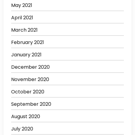
May 2021
April 2021
March 2021
February 2021
January 2021
December 2020
November 2020
October 2020
September 2020
August 2020
July 2020