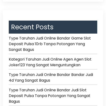
Recent Posts
Type Taruhan Judi Online Bandar Game Slot
Deposit Pulsa 10rb Tanpa Potongan Yang
Sangat Bagus
Kategori Taruhan Judi Online Agen Agen Slot
Joker123 Yang Sangat Menguntungkan
Type Taruhan Judi Online Bandar Bandar Judi
4d Yang Sangat Bagus
Type Taruhan Judi Online Bandar Judi Slot
Deposit Pulsa Tanpa Potongan Yang Sangat
Bagus