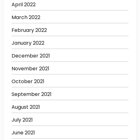
April 2022
March 2022
February 2022
January 2022
December 2021
November 2021
October 2021
September 2021
August 2021
July 2021
June 2021