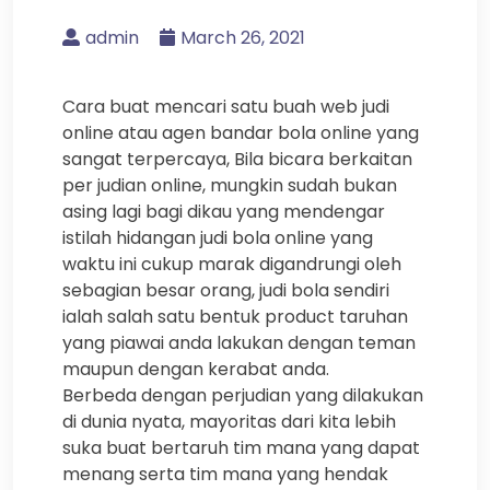
admin
March 26, 2021
Cara buat mencari satu buah web judi
online atau agen bandar bola online yang
sangat terpercaya, Bila bicara berkaitan
per judian online, mungkin sudah bukan
asing lagi bagi dikau yang mendengar
istilah hidangan judi bola online yang
waktu ini cukup marak digandrungi oleh
sebagian besar orang, judi bola sendiri
ialah salah satu bentuk product taruhan
yang piawai anda lakukan dengan teman
maupun dengan kerabat anda.
Berbeda dengan perjudian yang dilakukan
di dunia nyata, mayoritas dari kita lebih
suka buat bertaruh tim mana yang dapat
menang serta tim mana yang hendak