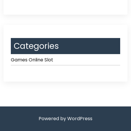
Categories
Games Online Slot
Powered by WordPress