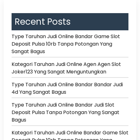
Recent Posts
Type Taruhan Judi Online Bandar Game Slot
Deposit Pulsa 10rb Tanpa Potongan Yang
Sangat Bagus
Kategori Taruhan Judi Online Agen Agen Slot
Joker123 Yang Sangat Menguntungkan
Type Taruhan Judi Online Bandar Bandar Judi
4d Yang Sangat Bagus
Type Taruhan Judi Online Bandar Judi Slot
Deposit Pulsa Tanpa Potongan Yang Sangat
Bagus
Kategori Taruhan Judi Online Bandar Game Slot