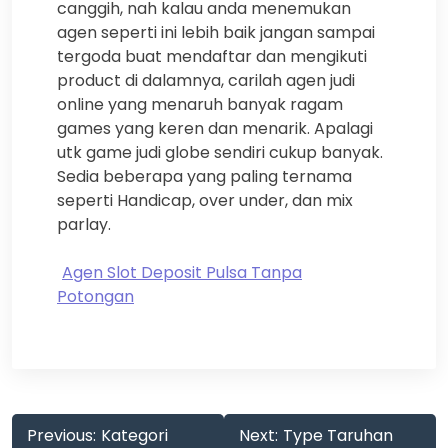
canggih, nah kalau anda menemukan
agen seperti ini lebih baik jangan sampai
tergoda buat mendaftar dan mengikuti
product di dalamnya, carilah agen judi
online yang menaruh banyak ragam
games yang keren dan menarik. Apalagi
utk game judi globe sendiri cukup banyak.
Sedia beberapa yang paling ternama
seperti Handicap, over under, dan mix
parlay.
Agen Slot Deposit Pulsa Tanpa
Potongan
Post
Previous:
Kategori
Next:
Type Taruhan