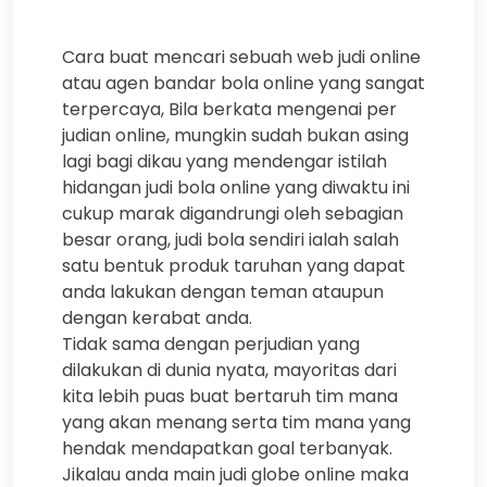
Cara buat mencari sebuah web judi online
atau agen bandar bola online yang sangat
terpercaya, Bila berkata mengenai per
judian online, mungkin sudah bukan asing
lagi bagi dikau yang mendengar istilah
hidangan judi bola online yang diwaktu ini
cukup marak digandrungi oleh sebagian
besar orang, judi bola sendiri ialah salah
satu bentuk produk taruhan yang dapat
anda lakukan dengan teman ataupun
dengan kerabat anda.
Tidak sama dengan perjudian yang
dilakukan di dunia nyata, mayoritas dari
kita lebih puas buat bertaruh tim mana
yang akan menang serta tim mana yang
hendak mendapatkan goal terbanyak.
Jikalau anda main judi globe online maka