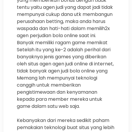
yang memberikan bonus dengan tidak
tentu yaitu agen judi yang dapat jadi tidak
mempunyai cukup dana utk membangun
perusahaan betting, maka anda harus
waspada dan hati-hati dalam memilih2x
agen perjudian bola online saat ini.
Banyak memiliki ragam game memikat
Setelah itu yang ke-2 adalah perihal dari
banyaknya jenis games yang diberikan
oleh situs agen agen judi online di internet,
tidak banyak agen judi bola online yang
Memang lah mempunyai teknologi
canggih untuk memberikan
pengistimewaan dan kenyamanan
kepada para member mereka untuk
game dalam satu web saja.
Kebanyakan dari mereka sedikit paham
pemakaian teknologi buat situs yang lebih