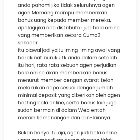
anda pahami jika tidak seluruhnya agen
agen Memang mampu memberikan
bonus uang kepada member mereka,
apalagi jika ada distributor judi bola online
yang memberikan secara Cuma2
sekadar.
Itu piawai jadi yaitu iming-iming awal yang
berakibat buruk utk anda dalam setelah
itu hari, rata rata sebuah agen perjudian
bola online akan memberikan bonus
menurut member dengan syarat telah
melakukan depo sesuai dengan jumlah
minimal deposit yang diberikan oleh agen
betting bola online, serta bonus lain juga
sudah bermain di dalam Web entah
meraih kemenangan dan lain-lainnya.
Bukan hanya itu aja, agen judi bola online