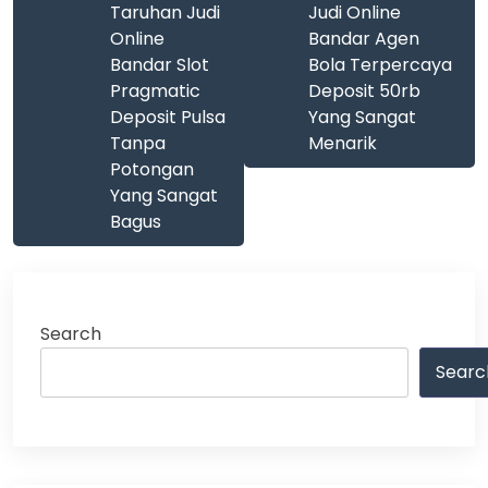
navigation
Taruhan Judi
Judi Online
Online
Bandar Agen
Bandar Slot
Bola Terpercaya
Pragmatic
Deposit 50rb
Deposit Pulsa
Yang Sangat
Tanpa
Menarik
Potongan
Yang Sangat
Bagus
Search
Searc