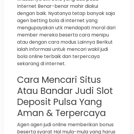
Internet Benar-benar mahir diakui
dengan baik. Nyatanya tetap banyak saja
agen betting bola di internet yang
mengupayakan utk mendapati moral dari
member mereka beserta cara menipu
atau dengan cara modus Lainnya Berikut
ialah informasi untuk mencari wakil judi
bola online terbaik dan terpercaya
sekarang di internet.
Cara Mencari Situs
Atau Bandar Judi Slot
Deposit Pulsa Yang
Aman & Terpercaya
Agen agen judi online memberikan bonus
beserta syarat Hal mula-mula yang harus