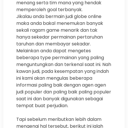
menang serta tim mana yang hendak
memperoleh goal terbanyak.
Jikalau anda bermain judi globe online
maka anda bakal menemukan banyak
sekali ragam game menarik dan tak
hanya sekedar permainan pertaruhan
taruhan dan membayar sekadar.
Melainkan anda dapat mengetes
beberapa type permainan yang paling
menguntungkan dan terkenal saat ini. Nah
kawan judi, pada kesempatan yang indah
ini kami akan mengulas beberapa
informasi paling baik dengan agen agen
judi populer dan paling baik paling populer
saat ini dan banyak digunakan sebagai
tempat buat perjudian.
Tapi sebelum meributkan lebih dalam
mengenai hal tersebut, berikut ini ialah