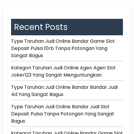
Recent Posts
Type Taruhan Judi Online Bandar Game Slot
Deposit Pulsa 10rb Tanpa Potongan Yang
Sangat Bagus
Kategori Taruhan Judi Online Agen Agen Slot
Joker123 Yang Sangat Menguntungkan
Type Taruhan Judi Online Bandar Bandar Judi
4d Yang Sangat Bagus
Type Taruhan Judi Online Bandar Judi Slot
Deposit Pulsa Tanpa Potongan Yang Sangat
Bagus
Kategori Taruhan Judi Online Bandar Game Slot