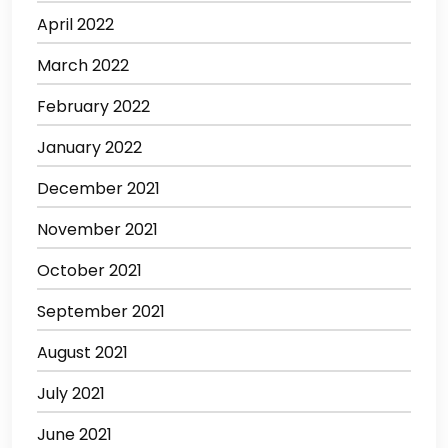
April 2022
March 2022
February 2022
January 2022
December 2021
November 2021
October 2021
September 2021
August 2021
July 2021
June 2021