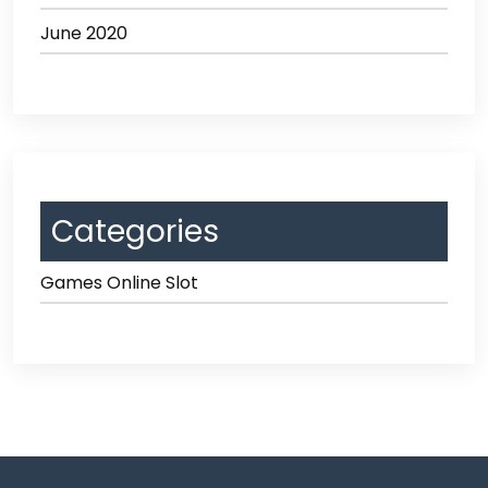
June 2020
Categories
Games Online Slot