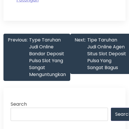
Post
Previous:
Type Taruhan
Next:
Tipe Taruhan
navigation
Judi Online
Judi Online Agen
Bandar Deposit
Situs Slot Deposit
Pulsa Slot Yang
Pulsa Yang
Sangat
Sangat Bagus
Menguntungkan
Search
Searc