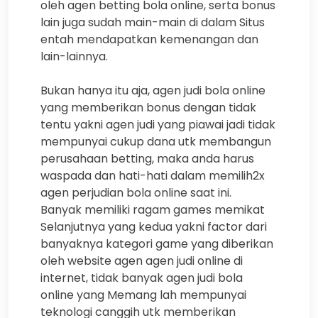
oleh agen betting bola online, serta bonus
lain juga sudah main-main di dalam Situs
entah mendapatkan kemenangan dan
lain-lainnya.
Bukan hanya itu aja, agen judi bola online
yang memberikan bonus dengan tidak
tentu yakni agen judi yang piawai jadi tidak
mempunyai cukup dana utk membangun
perusahaan betting, maka anda harus
waspada dan hati-hati dalam memilih2x
agen perjudian bola online saat ini.
Banyak memiliki ragam games memikat
Selanjutnya yang kedua yakni factor dari
banyaknya kategori game yang diberikan
oleh website agen agen judi online di
internet, tidak banyak agen judi bola
online yang Memang lah mempunyai
teknologi canggih utk memberikan