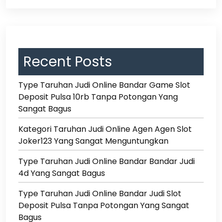
Recent Posts
Type Taruhan Judi Online Bandar Game Slot
Deposit Pulsa 10rb Tanpa Potongan Yang
Sangat Bagus
Kategori Taruhan Judi Online Agen Agen Slot
Joker123 Yang Sangat Menguntungkan
Type Taruhan Judi Online Bandar Bandar Judi
4d Yang Sangat Bagus
Type Taruhan Judi Online Bandar Judi Slot
Deposit Pulsa Tanpa Potongan Yang Sangat
Bagus