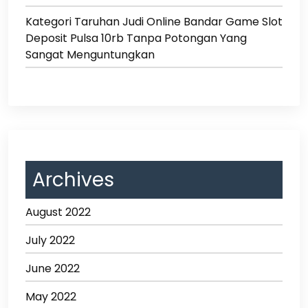
Kategori Taruhan Judi Online Bandar Game Slot
Deposit Pulsa 10rb Tanpa Potongan Yang
Sangat Menguntungkan
Archives
August 2022
July 2022
June 2022
May 2022