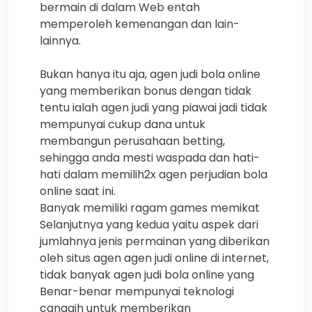
bermain di dalam Web entah
memperoleh kemenangan dan lain-
lainnya.
Bukan hanya itu aja, agen judi bola online
yang memberikan bonus dengan tidak
tentu ialah agen judi yang piawai jadi tidak
mempunyai cukup dana untuk
membangun perusahaan betting,
sehingga anda mesti waspada dan hati-
hati dalam memilih2x agen perjudian bola
online saat ini.
Banyak memiliki ragam games memikat
Selanjutnya yang kedua yaitu aspek dari
jumlahnya jenis permainan yang diberikan
oleh situs agen agen judi online di internet,
tidak banyak agen judi bola online yang
Benar-benar mempunyai teknologi
canggih untuk memberikan