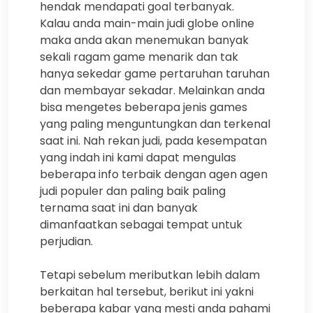
hendak mendapati goal terbanyak.
Kalau anda main-main judi globe online
maka anda akan menemukan banyak
sekali ragam game menarik dan tak
hanya sekedar game pertaruhan taruhan
dan membayar sekadar. Melainkan anda
bisa mengetes beberapa jenis games
yang paling menguntungkan dan terkenal
saat ini. Nah rekan judi, pada kesempatan
yang indah ini kami dapat mengulas
beberapa info terbaik dengan agen agen
judi populer dan paling baik paling
ternama saat ini dan banyak
dimanfaatkan sebagai tempat untuk
perjudian.
Tetapi sebelum meributkan lebih dalam
berkaitan hal tersebut, berikut ini yakni
beberapa kabar yang mesti anda pahami