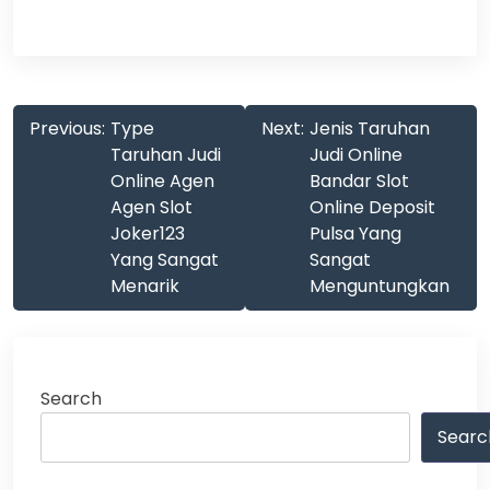
Post
Previous:
Type
Next:
Jenis Taruhan
navigation
Taruhan Judi
Judi Online
Online Agen
Bandar Slot
Agen Slot
Online Deposit
Joker123
Pulsa Yang
Yang Sangat
Sangat
Menarik
Menguntungkan
Search
Searc