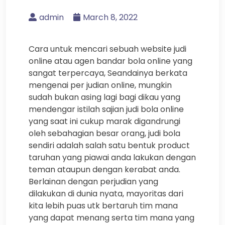
admin
March 8, 2022
Cara untuk mencari sebuah website judi
online atau agen bandar bola online yang
sangat terpercaya, Seandainya berkata
mengenai per judian online, mungkin
sudah bukan asing lagi bagi dikau yang
mendengar istilah sajian judi bola online
yang saat ini cukup marak digandrungi
oleh sebahagian besar orang, judi bola
sendiri adalah salah satu bentuk product
taruhan yang piawai anda lakukan dengan
teman ataupun dengan kerabat anda.
Berlainan dengan perjudian yang
dilakukan di dunia nyata, mayoritas dari
kita lebih puas utk bertaruh tim mana
yang dapat menang serta tim mana yang