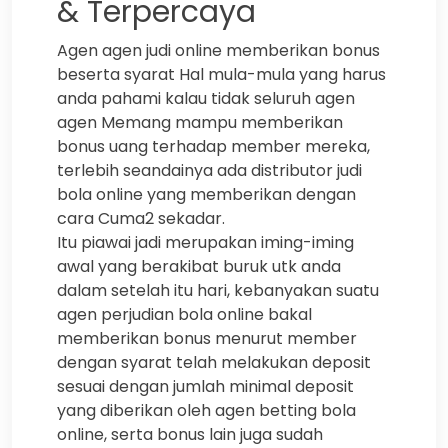
& Terpercaya
Agen agen judi online memberikan bonus
beserta syarat Hal mula-mula yang harus
anda pahami kalau tidak seluruh agen
agen Memang mampu memberikan
bonus uang terhadap member mereka,
terlebih seandainya ada distributor judi
bola online yang memberikan dengan
cara Cuma2 sekadar.
Itu piawai jadi merupakan iming-iming
awal yang berakibat buruk utk anda
dalam setelah itu hari, kebanyakan suatu
agen perjudian bola online bakal
memberikan bonus menurut member
dengan syarat telah melakukan deposit
sesuai dengan jumlah minimal deposit
yang diberikan oleh agen betting bola
online, serta bonus lain juga sudah