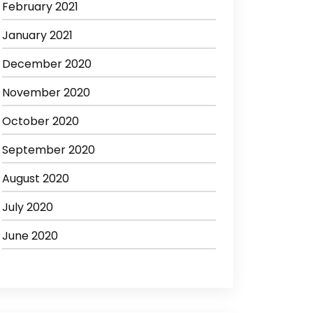
February 2021
January 2021
December 2020
November 2020
October 2020
September 2020
August 2020
July 2020
June 2020