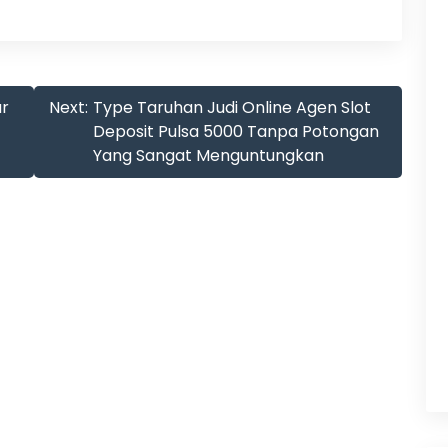
ar
Next:
Type Taruhan Judi Online Agen Slot
Deposit Pulsa 5000 Tanpa Potongan
Yang Sangat Menguntungkan