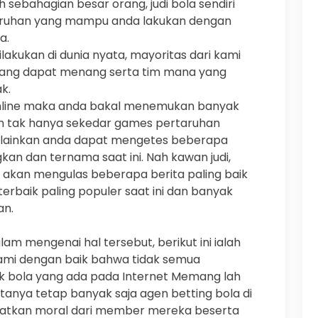
h sebahagian besar orang, judi bola sendiri
taruhan yang mampu anda lakukan dengan
a.
lakukan di dunia nyata, mayoritas dari kami
 yang dapat menang serta tim mana yang
k.
 online maka anda bakal menemukan banyak
n tak hanya sekedar games pertaruhan
lainkan anda dapat mengetes beberapa
an dan ternama saat ini. Nah kawan judi,
a akan mengulas beberapa berita paling baik
erbaik paling populer saat ini dan banyak
an.
m mengenai hal tersebut, berikut ini ialah
ami dengan baik bahwa tidak semua
ntuk bola yang ada pada Internet Memang lah
tanya tetap banyak saja agen betting bola di
apatkan moral dari member mereka beserta