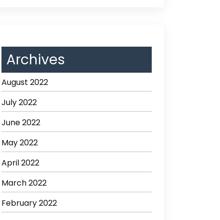
Archives
August 2022
July 2022
June 2022
May 2022
April 2022
March 2022
February 2022