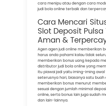
cara menipu atau dengan cara modus 
judi bola online terbaik dan terperca
Cara Mencari Situ
Slot Deposit Puls
Aman & Terperca
Agen agen judi online memberikan b
harus anda pahami kalau tidak selu
memberikan bonus uang kepada mem
distributor judi bola online yang m
Itu piawai jadi yaitu iming-iming aw
seterusnya hari, biasanya satu buah 
memberikan bonus menurut member 
sesuai dengan jumlah minimal deposi
online, serta bonus lain juga suda
dan lain-lainnya.