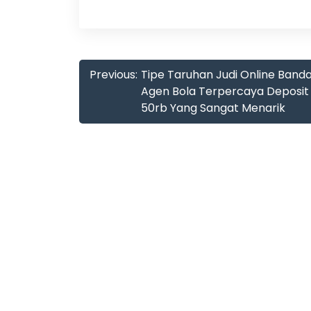
Post
Previous:
Tipe Taruhan Judi Online Band
navigation
Agen Bola Terpercaya Deposit
50rb Yang Sangat Menarik