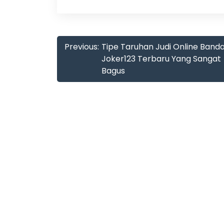
Post
Previous:
Tipe Taruhan Judi Online Band
navigation
Joker123 Terbaru Yang Sangat
Bagus