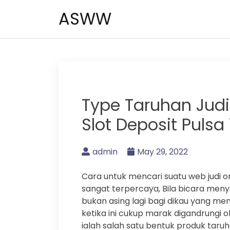
Skip
ASWW
to
content
Type Taruhan Judi
Slot Deposit Puls
admin
May 29, 2022
Cara untuk mencari suatu web judi o
sangat terpercaya, Bila bicara meny
bukan asing lagi bagi dikau yang mend
ketika ini cukup marak digandrungi o
ialah salah satu bentuk produk ta