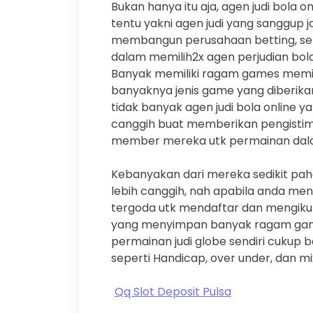
Bukan hanya itu aja, agen judi bola
tentu yakni agen judi yang sanggup 
membangun perusahaan betting, seh
dalam memilih2x agen perjudian bola o
Banyak memiliki ragam games memik
banyaknya jenis game yang diberikan o
tidak banyak agen judi bola online
canggih buat memberikan pengist
member mereka utk permainan dala
Kebanyakan dari mereka sedikit pa
lebih canggih, nah apabila anda men
tergoda utk mendaftar dan mengikuti
yang menyimpan banyak ragam game
permainan judi globe sendiri cukup 
seperti Handicap, over under, dan mi
Qq Slot Deposit Pulsa