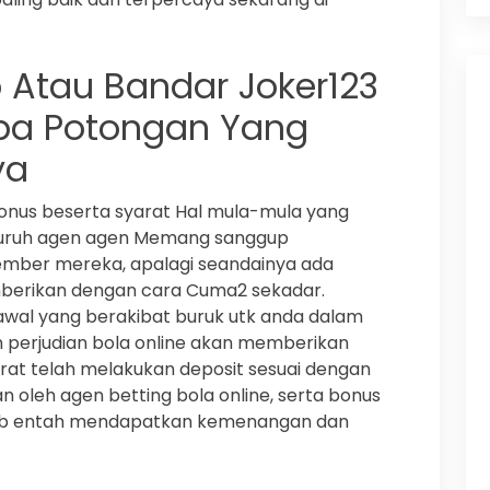
 Atau Bandar Joker123
npa Potongan Yang
ya
onus beserta syarat Hal mula-mula yang
eluruh agen agen Memang sanggup
ber mereka, apalagi seandainya ada
emberikan dengan cara Cuma2 sekadar.
 awal yang berakibat buruk utk anda dalam
en perjudian bola online akan memberikan
t telah melakukan deposit sesuai dengan
an oleh agen betting bola online, serta bonus
 Web entah mendapatkan kemenangan dan