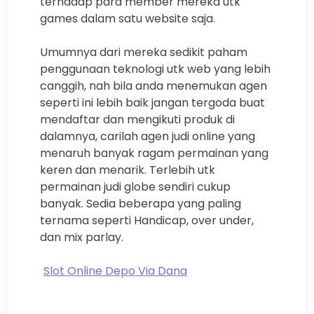
terhadap para member mereka utk
games dalam satu website saja.
Umumnya dari mereka sedikit paham
penggunaan teknologi utk web yang lebih
canggih, nah bila anda menemukan agen
seperti ini lebih baik jangan tergoda buat
mendaftar dan mengikuti produk di
dalamnya, carilah agen judi online yang
menaruh banyak ragam permainan yang
keren dan menarik. Terlebih utk
permainan judi globe sendiri cukup
banyak. Sedia beberapa yang paling
ternama seperti Handicap, over under,
dan mix parlay.
Slot Online Depo Via Dana