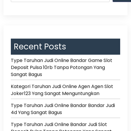
Recent Posts
Type Taruhan Judi Online Bandar Game Slot
Deposit Pulsa 10rb Tanpa Potongan Yang
Sangat Bagus
Kategori Taruhan Judi Online Agen Agen Slot
Joker123 Yang Sangat Menguntungkan
Type Taruhan Judi Online Bandar Bandar Judi
4d Yang Sangat Bagus
Type Taruhan Judi Online Bandar Judi Slot