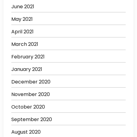
June 2021
May 2021
April 2021
March 2021
February 2021
January 2021
December 2020
November 2020
October 2020
September 2020
August 2020