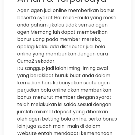
Agen agen judi online memberikan bonus
beserta syarat Hal mula-mula yang mesti
anda pahami jikalau tidak semua agen
agen Memang lah dapat memberikan
bonus uang pada member mereka,
apalagi kalau ada distributor judi bola
online yang memberikan dengan cara
Cuma2 sekadar.
Itu sanggup jadi ialah iming-iming awal
yang berakibat buruk buat anda dalam
kemudian hari, kebanyakan suatu agen
perjudian bola online akan memberikan
bonus menurut member dengan syarat
telah melakukan isi saldo sesuai dengan
jumlah minimal deposit yang diberikan
oleh agen betting bola online, serta bonus
lain juga sudah main-main di dalam
Website entah mendapati kemenangan