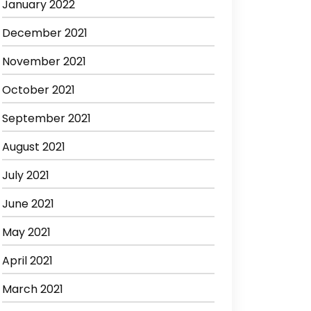
January 2022
December 2021
November 2021
October 2021
September 2021
August 2021
July 2021
June 2021
May 2021
April 2021
March 2021