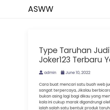
Skip
ASWW
to
content
Type Taruhan Judi
Joker123 Terbaru 
admin
June 10, 2022
Cara buat mencari satu buah web jud
sangat terpercaya, Jikalau berbicar
bukan asing lagi bagi dikau yang men
kala ini cukup marak digandrungi ole
ialah salah satu bentuk produk tar