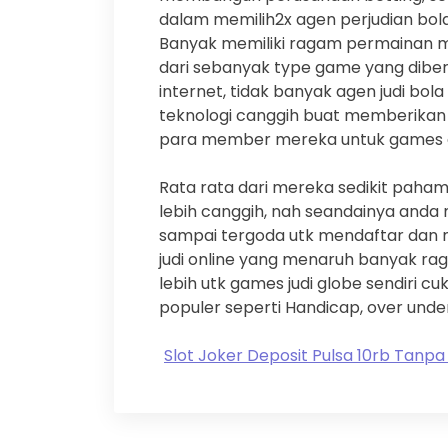
dalam memilih2x agen perjudian bola o
Banyak memiliki ragam permainan 
dari sebanyak type game yang diberik
internet, tidak banyak agen judi bo
teknologi canggih buat memberika
para member mereka untuk games da
Rata rata dari mereka sedikit paha
lebih canggih, nah seandainya anda 
sampai tergoda utk mendaftar dan m
judi online yang menaruh banyak ra
lebih utk games judi globe sendiri c
populer seperti Handicap, over under
Slot Joker Deposit Pulsa 10rb Tanp