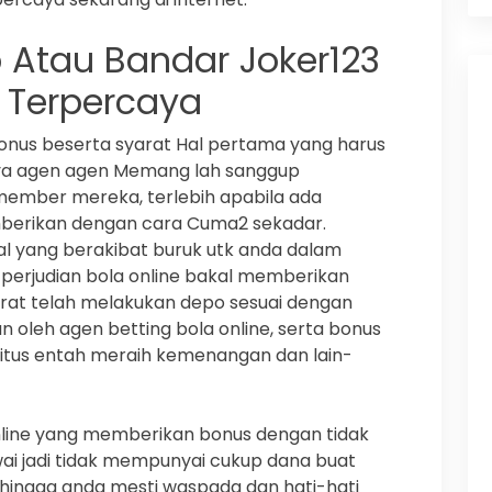
 Atau Bandar Joker123
 Terpercaya
onus beserta syarat Hal pertama yang harus
nya agen agen Memang lah sanggup
ember mereka, terlebih apabila ada
emberikan dengan cara Cuma2 sekadar.
al yang berakibat buruk utk anda dalam
en perjudian bola online bakal memberikan
at telah melakukan depo sesuai dengan
n oleh agen betting bola online, serta bonus
Situs entah meraih kemenangan dan lain-
 online yang memberikan bonus dengan tidak
wai jadi tidak mempunyai cukup dana buat
ingga anda mesti waspada dan hati-hati