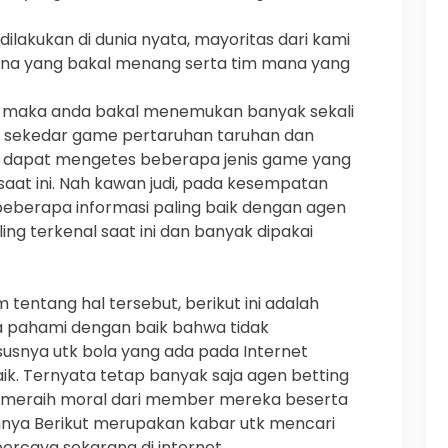
ilakukan di dunia nyata, mayoritas dari kami
mana yang bakal menang serta tim mana yang
ne maka anda bakal menemukan banyak sekali
 sekedar game pertaruhan taruhan dan
 dapat mengetes beberapa jenis game yang
aat ini. Nah kawan judi, pada kesempatan
beberapa informasi paling baik dengan agen
ling terkenal saat ini dan banyak dipakai
tentang hal tersebut, berikut ini adalah
a pahami dengan baik bahwa tidak
hususnya utk bola yang ada pada Internet
ik. Ternyata tetap banyak saja agen betting
t meraih moral dari member mereka beserta
nnya Berikut merupakan kabar utk mencari
rpercaya sekarang di internet.