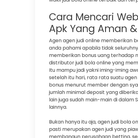
Cara Mencari Web
Apk Yang Aman &
Agen agen judi online memberikan b
anda pahami apabila tidak seluruh
memberikan bonus uang terhadap m
distributor judi bola online yang m
Itu mampu jadi yakni iming-iming aw
setelah itu hari, rata rata suatu ag
bonus menurut member dengan syar
jumlah minimal deposit yang diberika
lain juga sudah main-main di dalam 
lainnya.
Bukan hanya itu aja, agen judi bola
pasti merupakan agen judi yang pia
membangun perusahaan betting, seh