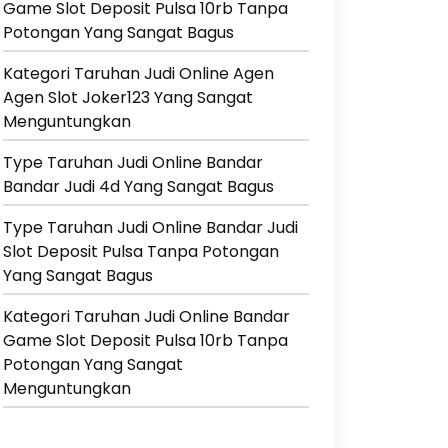
Game Slot Deposit Pulsa 10rb Tanpa
Potongan Yang Sangat Bagus
Kategori Taruhan Judi Online Agen
Agen Slot Joker123 Yang Sangat
Menguntungkan
Type Taruhan Judi Online Bandar
Bandar Judi 4d Yang Sangat Bagus
Type Taruhan Judi Online Bandar Judi
Slot Deposit Pulsa Tanpa Potongan
Yang Sangat Bagus
Kategori Taruhan Judi Online Bandar
Game Slot Deposit Pulsa 10rb Tanpa
Potongan Yang Sangat
Menguntungkan