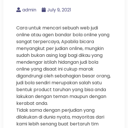
admin
July 9, 2021
Cara untuk mencari sebuah web judi
online atau agen bandar bola online yang
sangat terpercaya, Apabila bicara
menyangkut per judian online, mungkin
sudah bukan asing lagi bagi dikau yang
mendengar istilah hidangan judi bola
online yang disaat ini cukup marak
digandrungi oleh sebahagian besar orang,
judi bola sendiri merupakan salah satu
bentuk product taruhan yang bisa anda
lakukan dengan teman maupun dengan
kerabat anda.
Tidak sama dengan perjudian yang
dilakukan di dunia nyata, mayoritas dari
kami lebih senang buat bertaruh tim