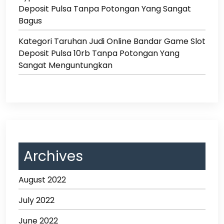
Deposit Pulsa Tanpa Potongan Yang Sangat
Bagus
Kategori Taruhan Judi Online Bandar Game Slot
Deposit Pulsa 10rb Tanpa Potongan Yang
Sangat Menguntungkan
Archives
August 2022
July 2022
June 2022