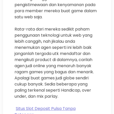
pengistimewaan dan kenyamanan pada
para member mereka buat game dalam
satu web saja.
Rata-rata dari mereka sedikit paham
penggunaan teknologi untuk web yang
lebih canggih, nah jikalau anda
menemukan agen seperti ini lebih baik
janganlah tergoda utk mendaftar dan
mengikuti product di dalamnya, carilah
agen judi online yang menaruh banyak
ragam games yang bagus dan menarik.
Apalagi buat games judi globe sendiri
cukup banyak. Sedia beberapa yang
paling terkenal seperti Handicap, over
under, dan mix parlay.
Situs Slot Deposit Pulsa Tanpa