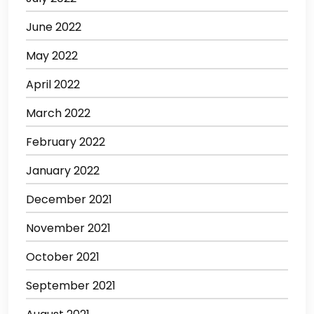
June 2022
May 2022
April 2022
March 2022
February 2022
January 2022
December 2021
November 2021
October 2021
September 2021