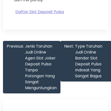
Daftar Slot Deposit Pulsa
Post
Previous:
Jenis Taruhan
Next:
Type Taruhan
navigation
Judi Online
Judi Online
Agen Slot Joker
Bandar Slot
Deposit Pulsa
Deposit Pulsa
Tanpa
Indosat Yang
Potongan Yang
Sangat Bagus
Sangat
Menguntungkan