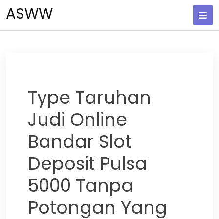
Skip
ASWW
to
content
Type Taruhan
Judi Online
Bandar Slot
Deposit Pulsa
5000 Tanpa
Potongan Yang