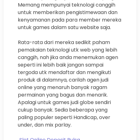
Memang mempunyai teknologi canggih
untuk memberikan pengistimewaan dan
kenyamanan pada para member mereka
untuk games dalam satu website saja.
Rata-rata dari mereka sedikit paham
pemakaian teknologi utk web yang lebih
canggih, nah jika anda menemukan agen
seperti ini lebih baik jangan sampai
tergoda utk mendaftar dan mengikuti
produk di dalamnya, carilah agen judi
online yang menaruh banyak ragam
permainan yang bagus dan menarik.
Apalagi untuk games judi globe sendiri
cukup banyak. Sedia beberapa yang
paling populer seperti Handicap, over
under, dan mix parlay.
Slot Online Deposit Pulsa