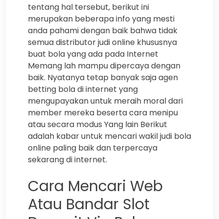
tentang hal tersebut, berikut ini
merupakan beberapa info yang mesti
anda pahami dengan baik bahwa tidak
semua distributor judi online khususnya
buat bola yang ada pada Internet
Memang lah mampu dipercaya dengan
baik. Nyatanya tetap banyak saja agen
betting bola di internet yang
mengupayakan untuk meraih moral dari
member mereka beserta cara menipu
atau secara modus Yang lain Berikut
adalah kabar untuk mencari wakil judi bola
online paling baik dan terpercaya
sekarang di internet.
Cara Mencari Web
Atau Bandar Slot