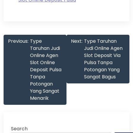
Post
Previous:
Type
Next:
Type Taruhan
navigation
Taruhan Judi
Judi Online Agen
Online Agen
Slot Deposit Via
Slot Online
Pulsa Tanpa
Deposit Pulsa
Potongan Yang
Tanpa
Sangat Bagus
Potongan
Yang Sangat
Menarik
Search