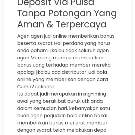
Deposit Via Pulsa
Tanpa Potongan Yang
Aman & Terpercaya
Agen agen judi online memberikan bonus
beserta syarat Hal perdana yang harus
anda pahami jikalau tidak seluruh agen
agen Memang mampu memberikan
bonus uang terhadap member mereka,
apalagi jikalau ada distributor judi bola
online yang memberikan dengan cara
Cuma2 sekadar.
Itu dapat jadi merupakan iming-iming
awal yang berakibat buruk utk anda
dalam kemudian hari, kebanyakan satu
buah agen perjudian bola online bakal
memberikan bonus menurut member
dengan syarat telah melakukan depo