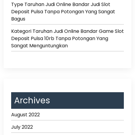
Type Taruhan Judi Online Bandar Judi Slot
Deposit Pulsa Tanpa Potongan Yang Sangat
Bagus
Kategori Taruhan Judi Online Bandar Game Slot
Deposit Pulsa 10rb Tanpa Potongan Yang
Sangat Menguntungkan
Archives
August 2022
July 2022