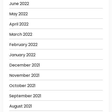
June 2022
May 2022
April 2022
March 2022
February 2022
January 2022
December 2021
November 2021
October 2021
September 2021
August 2021