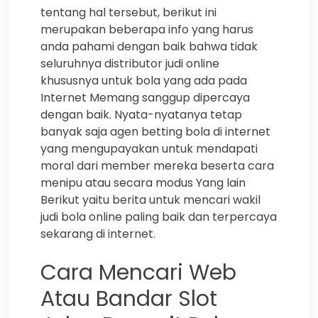
tentang hal tersebut, berikut ini
merupakan beberapa info yang harus
anda pahami dengan baik bahwa tidak
seluruhnya distributor judi online
khususnya untuk bola yang ada pada
Internet Memang sanggup dipercaya
dengan baik. Nyata-nyatanya tetap
banyak saja agen betting bola di internet
yang mengupayakan untuk mendapati
moral dari member mereka beserta cara
menipu atau secara modus Yang lain
Berikut yaitu berita untuk mencari wakil
judi bola online paling baik dan terpercaya
sekarang di internet.
Cara Mencari Web
Atau Bandar Slot