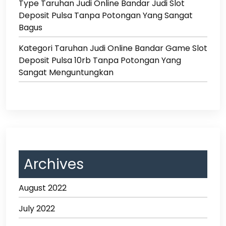
Type Taruhan Judi Online Bandar Judi Slot
Deposit Pulsa Tanpa Potongan Yang Sangat
Bagus
Kategori Taruhan Judi Online Bandar Game Slot
Deposit Pulsa 10rb Tanpa Potongan Yang
Sangat Menguntungkan
Archives
August 2022
July 2022