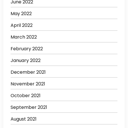
June 2022
May 2022
April 2022
March 2022
February 2022
January 2022
December 2021
November 2021
October 2021
September 2021
August 2021