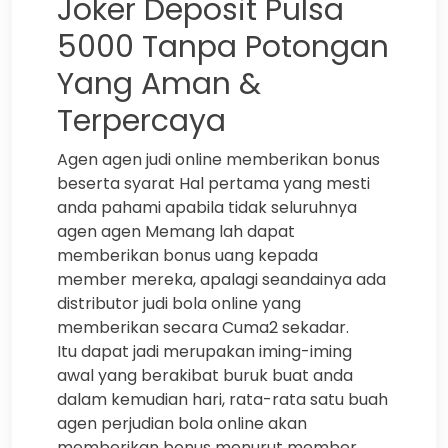
Joker Deposit Pulsa
5000 Tanpa Potongan
Yang Aman &
Terpercaya
Agen agen judi online memberikan bonus
beserta syarat Hal pertama yang mesti
anda pahami apabila tidak seluruhnya
agen agen Memang lah dapat
memberikan bonus uang kepada
member mereka, apalagi seandainya ada
distributor judi bola online yang
memberikan secara Cuma2 sekadar.
Itu dapat jadi merupakan iming-iming
awal yang berakibat buruk buat anda
dalam kemudian hari, rata-rata satu buah
agen perjudian bola online akan
memberikan bonus menurut member