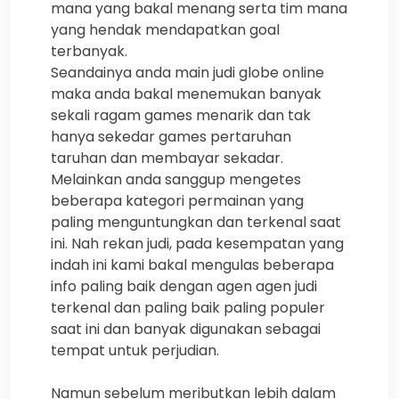
mana yang bakal menang serta tim mana
yang hendak mendapatkan goal
terbanyak.
Seandainya anda main judi globe online
maka anda bakal menemukan banyak
sekali ragam games menarik dan tak
hanya sekedar games pertaruhan
taruhan dan membayar sekadar.
Melainkan anda sanggup mengetes
beberapa kategori permainan yang
paling menguntungkan dan terkenal saat
ini. Nah rekan judi, pada kesempatan yang
indah ini kami bakal mengulas beberapa
info paling baik dengan agen agen judi
terkenal dan paling baik paling populer
saat ini dan banyak digunakan sebagai
tempat untuk perjudian.
Namun sebelum meributkan lebih dalam