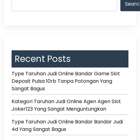
Searc
Recent Posts
Type Taruhan Judi Online Bandar Game Slot
Deposit Pulsa 10rb Tanpa Potongan Yang
Sangat Bagus
Kategori Taruhan Judi Online Agen Agen Slot
Joker123 Yang Sangat Menguntungkan
Type Taruhan Judi Online Bandar Bandar Judi
4d Yang Sangat Bagus