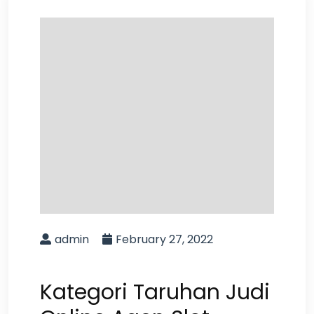
admin
February 27, 2022
Kategori Taruhan Judi