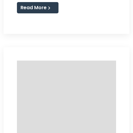
Read More