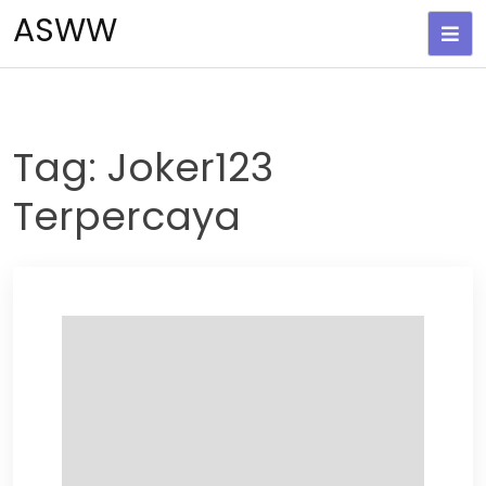
Skip
ASWW
to
content
Tag:
Joker123
Terpercaya