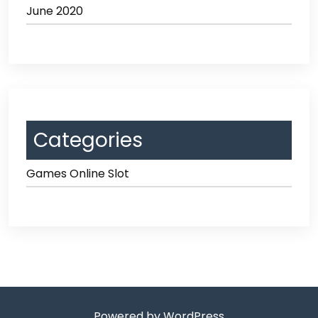
June 2020
Categories
Games Online Slot
Powered by WordPress