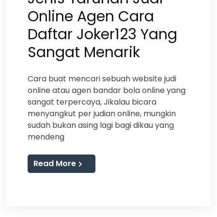
Online Agen Cara
Daftar Joker123 Yang
Sangat Menarik
Cara buat mencari sebuah website judi
online atau agen bandar bola online yang
sangat terpercaya, Jikalau bicara
menyangkut per judian online, mungkin
sudah bukan asing lagi bagi dikau yang
mendeng
Read More