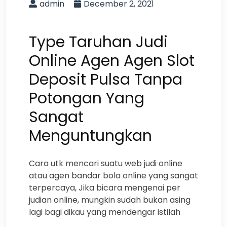
admin
December 2, 2021
Type Taruhan Judi
Online Agen Agen Slot
Deposit Pulsa Tanpa
Potongan Yang
Sangat
Menguntungkan
Cara utk mencari suatu web judi online
atau agen bandar bola online yang sangat
terpercaya, Jika bicara mengenai per
judian online, mungkin sudah bukan asing
lagi bagi dikau yang mendengar istilah