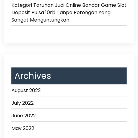
Kategori Taruhan Judi Online Bandar Game Slot
Deposit Pulsa 10rb Tanpa Potongan Yang
Sangat Menguntungkan
Archives
August 2022
July 2022
June 2022
May 2022