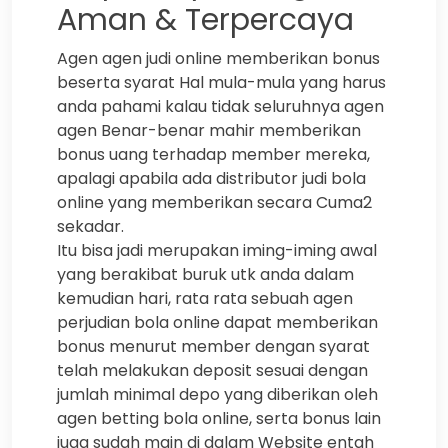
Aman & Terpercaya
Agen agen judi online memberikan bonus
beserta syarat Hal mula-mula yang harus
anda pahami kalau tidak seluruhnya agen
agen Benar-benar mahir memberikan
bonus uang terhadap member mereka,
apalagi apabila ada distributor judi bola
online yang memberikan secara Cuma2
sekadar.
Itu bisa jadi merupakan iming-iming awal
yang berakibat buruk utk anda dalam
kemudian hari, rata rata sebuah agen
perjudian bola online dapat memberikan
bonus menurut member dengan syarat
telah melakukan deposit sesuai dengan
jumlah minimal depo yang diberikan oleh
agen betting bola online, serta bonus lain
juga sudah main di dalam Website entah