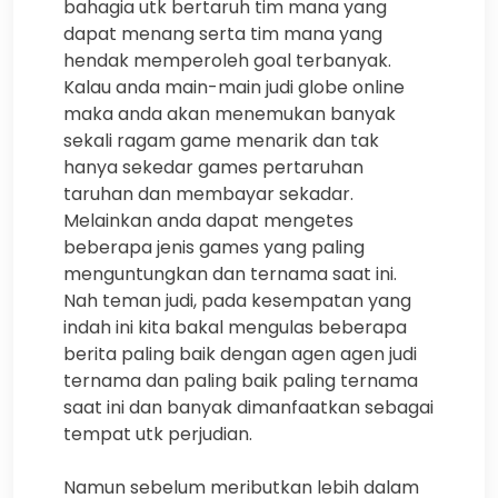
bahagia utk bertaruh tim mana yang
dapat menang serta tim mana yang
hendak memperoleh goal terbanyak.
Kalau anda main-main judi globe online
maka anda akan menemukan banyak
sekali ragam game menarik dan tak
hanya sekedar games pertaruhan
taruhan dan membayar sekadar.
Melainkan anda dapat mengetes
beberapa jenis games yang paling
menguntungkan dan ternama saat ini.
Nah teman judi, pada kesempatan yang
indah ini kita bakal mengulas beberapa
berita paling baik dengan agen agen judi
ternama dan paling baik paling ternama
saat ini dan banyak dimanfaatkan sebagai
tempat utk perjudian.
Namun sebelum meributkan lebih dalam