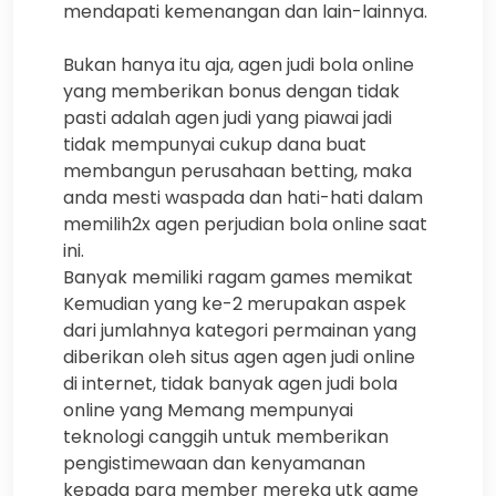
mendapati kemenangan dan lain-lainnya.
Bukan hanya itu aja, agen judi bola online
yang memberikan bonus dengan tidak
pasti adalah agen judi yang piawai jadi
tidak mempunyai cukup dana buat
membangun perusahaan betting, maka
anda mesti waspada dan hati-hati dalam
memilih2x agen perjudian bola online saat
ini.
Banyak memiliki ragam games memikat
Kemudian yang ke-2 merupakan aspek
dari jumlahnya kategori permainan yang
diberikan oleh situs agen agen judi online
di internet, tidak banyak agen judi bola
online yang Memang mempunyai
teknologi canggih untuk memberikan
pengistimewaan dan kenyamanan
kepada para member mereka utk game