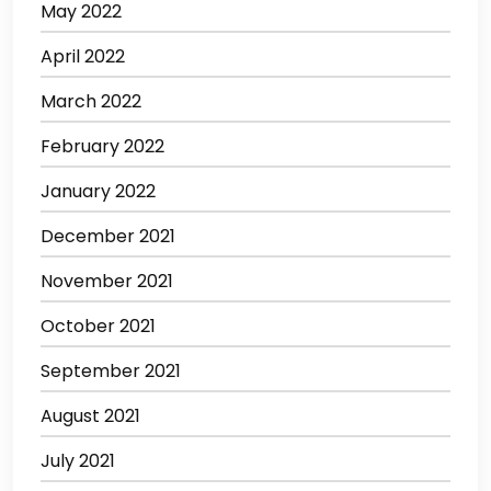
May 2022
April 2022
March 2022
February 2022
January 2022
December 2021
November 2021
October 2021
September 2021
August 2021
July 2021