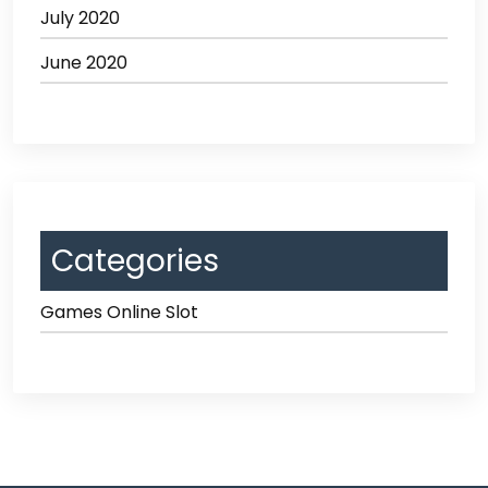
July 2020
June 2020
Categories
Games Online Slot