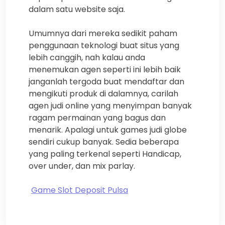
dalam satu website saja.
Umumnya dari mereka sedikit paham
penggunaan teknologi buat situs yang
lebih canggih, nah kalau anda
menemukan agen seperti ini lebih baik
janganlah tergoda buat mendaftar dan
mengikuti produk di dalamnya, carilah
agen judi online yang menyimpan banyak
ragam permainan yang bagus dan
menarik. Apalagi untuk games judi globe
sendiri cukup banyak. Sedia beberapa
yang paling terkenal seperti Handicap,
over under, dan mix parlay.
Game Slot Deposit Pulsa