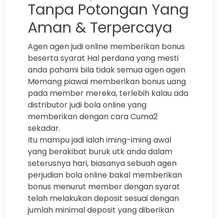
Tanpa Potongan Yang
Aman & Terpercaya
Agen agen judi online memberikan bonus
beserta syarat Hal perdana yang mesti
anda pahami bila tidak semua agen agen
Memang piawai memberikan bonus uang
pada member mereka, terlebih kalau ada
distributor judi bola online yang
memberikan dengan cara Cuma2
sekadar.
Itu mampu jadi ialah iming-iming awal
yang berakibat buruk utk anda dalam
seterusnya hari, biasanya sebuah agen
perjudian bola online bakal memberikan
bonus menurut member dengan syarat
telah melakukan deposit sesuai dengan
jumlah minimal deposit yang diberikan