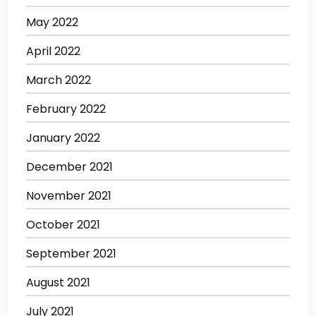
May 2022
April 2022
March 2022
February 2022
January 2022
December 2021
November 2021
October 2021
September 2021
August 2021
July 2021