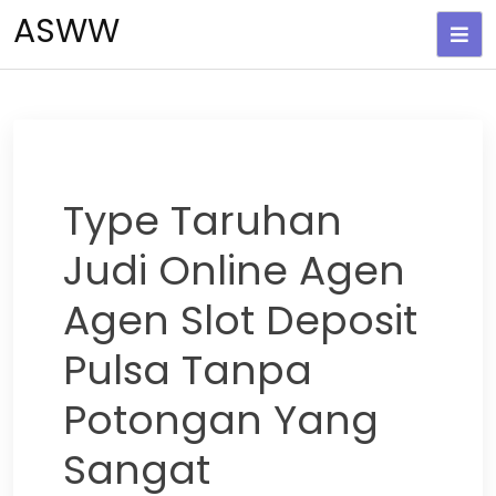
Skip
ASWW
to
content
Type Taruhan
Judi Online Agen
Agen Slot Deposit
Pulsa Tanpa
Potongan Yang
Sangat