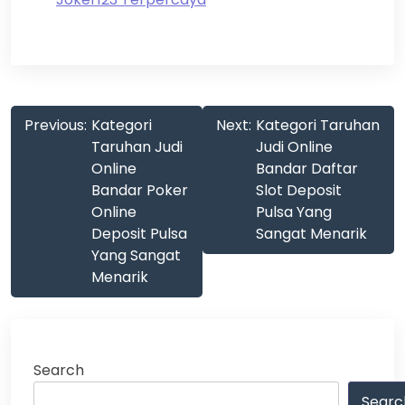
Post
Previous:
Kategori
Next:
Kategori Taruhan
navigation
Taruhan Judi
Judi Online
Online
Bandar Daftar
Bandar Poker
Slot Deposit
Online
Pulsa Yang
Deposit Pulsa
Sangat Menarik
Yang Sangat
Menarik
Search
Searc