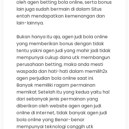
oleh agen betting bola online, serta bonus
lain juga sudah bermain di dalam Situs
entah mendapatkan kemenangan dan
lain-lainnya.
Bukan hanya itu aja, agen judi bola online
yang memberikan bonus dengan tidak
tentu yakni agen judi yang mahir jadi tidak
mempunyai cukup dana utk membangun
perusahaan betting, maka anda mesti
waspada dan hati-hati dalam memilih2x
agen perjudian bola online saat ini.
Banyak memiliki ragam permainan
memikat Setelah itu yang kedua yaitu hal
dari sebanyak jenis permainan yang
diberikan oleh website agen agen judi
online di internet, tidak banyak agen judi
bola online yang Benar-benar
mempunyai teknologi canggih utk