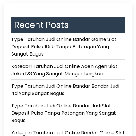
Recent Posts
Type Taruhan Judi Online Bandar Game Slot
Deposit Pulsa 10rb Tanpa Potongan Yang
Sangat Bagus
Kategori Taruhan Judi Online Agen Agen Slot
Joker123 Yang Sangat Menguntungkan
Type Taruhan Judi Online Bandar Bandar Judi
4d Yang Sangat Bagus
Type Taruhan Judi Online Bandar Judi Slot
Deposit Pulsa Tanpa Potongan Yang Sangat
Bagus
Kategori Taruhan Judi Online Bandar Game Slot