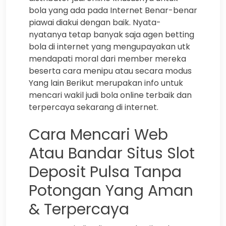
bola yang ada pada Internet Benar-benar
piawai diakui dengan baik. Nyata-
nyatanya tetap banyak saja agen betting
bola di internet yang mengupayakan utk
mendapati moral dari member mereka
beserta cara menipu atau secara modus
Yang lain Berikut merupakan info untuk
mencari wakil judi bola online terbaik dan
terpercaya sekarang di internet.
Cara Mencari Web
Atau Bandar Situs Slot
Deposit Pulsa Tanpa
Potongan Yang Aman
& Terpercaya