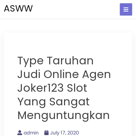
Skip
ASWW
to
content
Type Taruhan
Judi Online Agen
Joker123 Slot
Yang Sangat
Menguntungkan
admin
July 17, 2020