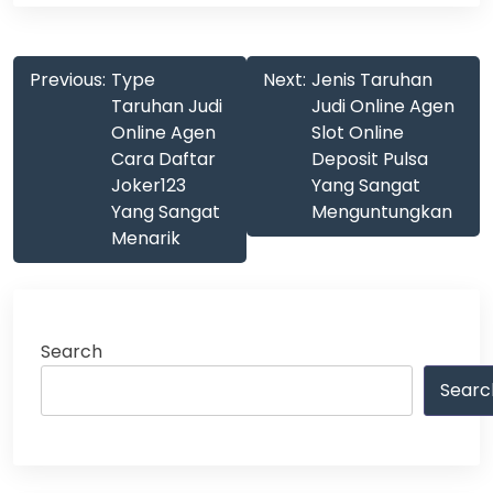
Post
Previous:
Type
Next:
Jenis Taruhan
navigation
Taruhan Judi
Judi Online Agen
Online Agen
Slot Online
Cara Daftar
Deposit Pulsa
Joker123
Yang Sangat
Yang Sangat
Menguntungkan
Menarik
Search
Searc