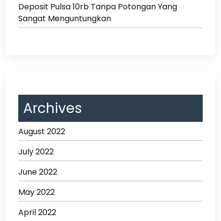
Deposit Pulsa 10rb Tanpa Potongan Yang
Sangat Menguntungkan
Archives
August 2022
July 2022
June 2022
May 2022
April 2022