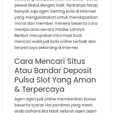
piawai diakui dengan baik. Nyatanya tetap
banyak saja agen betting bola di internet
yang mengusahakan untuk mendapatkan
moral dari member mereka beserta cara
menipu atau secara modus Lainnya
Berikut merupakan informasi buat
mencari wakil judi bola online terbaik dan
terpercaya sekarang di internet.
Cara Mencari Situs
Atau Bandar Deposit
Pulsa Slot Yang Aman
& Terpercaya
Agen agen judi online memberikan bonus
beserta syarat Hal perdana yang mesti
anda pahami jika tidak seluruh agen agen