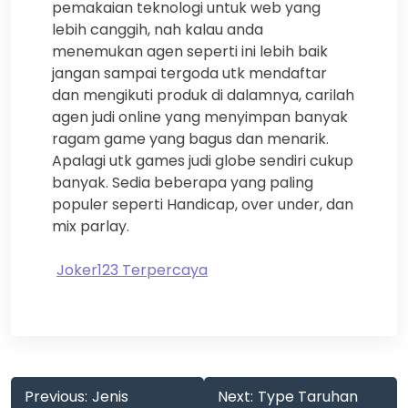
pemakaian teknologi untuk web yang
lebih canggih, nah kalau anda
menemukan agen seperti ini lebih baik
jangan sampai tergoda utk mendaftar
dan mengikuti produk di dalamnya, carilah
agen judi online yang menyimpan banyak
ragam game yang bagus dan menarik.
Apalagi utk games judi globe sendiri cukup
banyak. Sedia beberapa yang paling
populer seperti Handicap, over under, dan
mix parlay.
Joker123 Terpercaya
Post
Previous:
Jenis
Next:
Type Taruhan