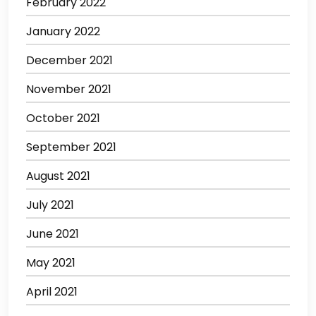
February 2022
January 2022
December 2021
November 2021
October 2021
September 2021
August 2021
July 2021
June 2021
May 2021
April 2021