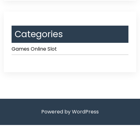
Categories
Games Online Slot
Powered by WordPress