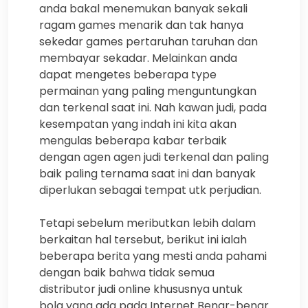
anda bakal menemukan banyak sekali
ragam games menarik dan tak hanya
sekedar games pertaruhan taruhan dan
membayar sekadar. Melainkan anda
dapat mengetes beberapa type
permainan yang paling menguntungkan
dan terkenal saat ini. Nah kawan judi, pada
kesempatan yang indah ini kita akan
mengulas beberapa kabar terbaik
dengan agen agen judi terkenal dan paling
baik paling ternama saat ini dan banyak
diperlukan sebagai tempat utk perjudian.
Tetapi sebelum meributkan lebih dalam
berkaitan hal tersebut, berikut ini ialah
beberapa berita yang mesti anda pahami
dengan baik bahwa tidak semua
distributor judi online khususnya untuk
bola yang ada pada Internet Benar-benar