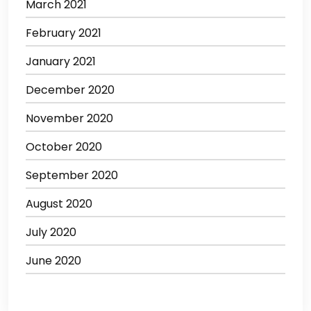
March 2021
February 2021
January 2021
December 2020
November 2020
October 2020
September 2020
August 2020
July 2020
June 2020