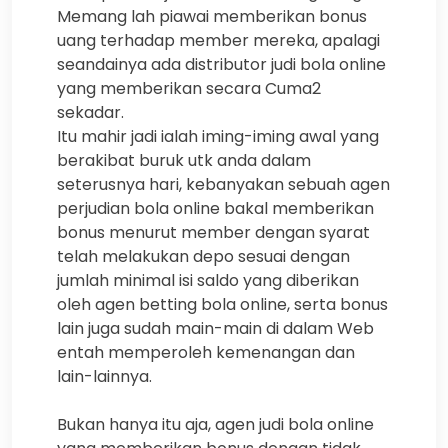
Memang lah piawai memberikan bonus
uang terhadap member mereka, apalagi
seandainya ada distributor judi bola online
yang memberikan secara Cuma2
sekadar.
Itu mahir jadi ialah iming-iming awal yang
berakibat buruk utk anda dalam
seterusnya hari, kebanyakan sebuah agen
perjudian bola online bakal memberikan
bonus menurut member dengan syarat
telah melakukan depo sesuai dengan
jumlah minimal isi saldo yang diberikan
oleh agen betting bola online, serta bonus
lain juga sudah main-main di dalam Web
entah memperoleh kemenangan dan
lain-lainnya.
Bukan hanya itu aja, agen judi bola online