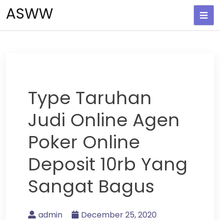
Skip
ASWW
to
content
Type Taruhan
Judi Online Agen
Poker Online
Deposit 10rb Yang
Sangat Bagus
admin
December 25, 2020