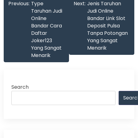
Post
Previous:
Type
Next:
Jenis Taruhan
navigation
Taruhan Judi
Judi Online
Online
Bandar Link Slot
Bandar Cara
Deposit Pulsa
Daftar
Tanpa Potongan
Joker123
Yang Sangat
Yang Sangat
Menarik
Menarik
Search
Searc