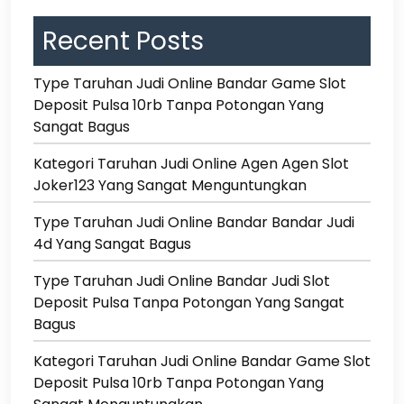
Recent Posts
Type Taruhan Judi Online Bandar Game Slot
Deposit Pulsa 10rb Tanpa Potongan Yang
Sangat Bagus
Kategori Taruhan Judi Online Agen Agen Slot
Joker123 Yang Sangat Menguntungkan
Type Taruhan Judi Online Bandar Bandar Judi
4d Yang Sangat Bagus
Type Taruhan Judi Online Bandar Judi Slot
Deposit Pulsa Tanpa Potongan Yang Sangat
Bagus
Kategori Taruhan Judi Online Bandar Game Slot
Deposit Pulsa 10rb Tanpa Potongan Yang