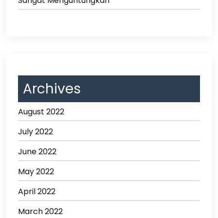
Sangat Menguntungkan
Archives
August 2022
July 2022
June 2022
May 2022
April 2022
March 2022