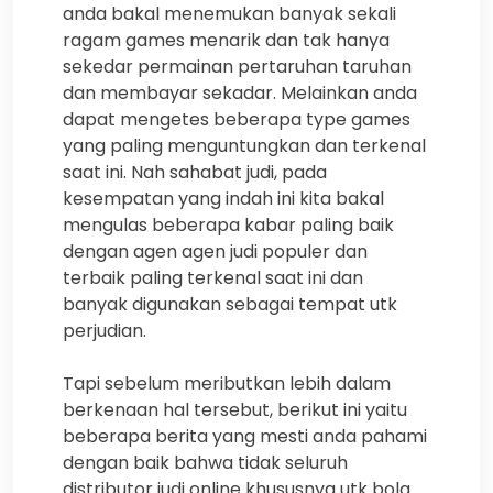
anda bakal menemukan banyak sekali
ragam games menarik dan tak hanya
sekedar permainan pertaruhan taruhan
dan membayar sekadar. Melainkan anda
dapat mengetes beberapa type games
yang paling menguntungkan dan terkenal
saat ini. Nah sahabat judi, pada
kesempatan yang indah ini kita bakal
mengulas beberapa kabar paling baik
dengan agen agen judi populer dan
terbaik paling terkenal saat ini dan
banyak digunakan sebagai tempat utk
perjudian.
Tapi sebelum meributkan lebih dalam
berkenaan hal tersebut, berikut ini yaitu
beberapa berita yang mesti anda pahami
dengan baik bahwa tidak seluruh
distributor judi online khususnya utk bola