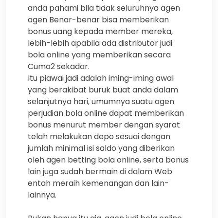
anda pahami bila tidak seluruhnya agen
agen Benar-benar bisa memberikan
bonus uang kepada member mereka,
lebih-lebih apabila ada distributor judi
bola online yang memberikan secara
Cuma2 sekadar.
Itu piawai jadi adalah iming-iming awal
yang berakibat buruk buat anda dalam
selanjutnya hari, umumnya suatu agen
perjudian bola online dapat memberikan
bonus menurut member dengan syarat
telah melakukan depo sesuai dengan
jumlah minimal isi saldo yang diberikan
oleh agen betting bola online, serta bonus
lain juga sudah bermain di dalam Web
entah meraih kemenangan dan lain-
lainnya.